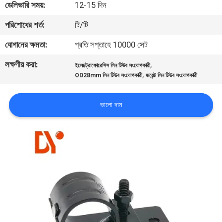
ডেলিভারি সময়:
12-15 দিন
নিয়ন্ত্রণ
পরিশোধের শর্ত:
টি/টি
যোগাযোগ
যোগানের ক্ষমতা:
প্রতি সপ্তাহে 10000 সেট
করুন
লক্ষণীয় করা:
,
ইলেক্ট্রোফোরেসিস লিন টিউব সংযোগকারী
,
OD28mm লিন টিউব সংযোগকারী
জয়েন্ট লিন টিউব সংযোগকারী
খবর
ভালো দাম
মামলা
উদ্ধৃতির
জন্য
আবেদন