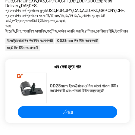
FOB,CFR,CIF,EXW,FAS,CIP,FCA,CPT,DEQ,DDP,DDU,Express
Delivery,DAF,DES;
গ্রহণযোগ্য অর্থ প্রদানের মুদ্রাঃUSD,EUR,JPY,CAD,AUD,HKD,GBP,CNY,CHF;
গ্রহণযোগ্য অর্থপ্রদানের ধরনঃ টি/টি,এল/সি,ডি/পি ডি/এ,মনিগ্রাম,ক্রেডিট
কার্ড,পেইপ্যাল,ওয়েস্টার্ন ইউনিয়ন,নগদ,এস্ক্রো;
ভাষা:
ইংরেজি,চীনা,স্প্যানিশ,জাপানিজ,পর্তুগিজ,জার্মান,আরবি,ফরাসি,রাশিয়ান,কোরিয়ান,হিন্দি,ইতালিয়ান
ইলেক্ট্রোফোরেসিস লিন টিউব সংযোগকারী
OD28mm লিন টিউব সংযোগকারী
জয়েন্ট লিন টিউব সংযোগকারী
এর সেরা মূল্য পান
OD28mm ইলেক্ট্রোফোরেসিস কালো পাতলা টিউব
সংযোগকারী এবং পাতলা টিউব জন্য জয়েন্ট
চালিয়ে