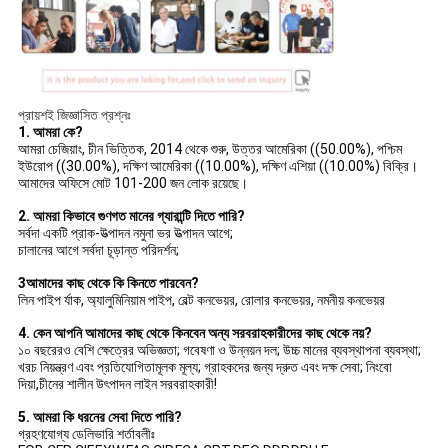
প্রায়শই জিজ্ঞাসিত প্রশ্নঃ
1. আমরা কে?
আমরা চেজিয়াং, চীন ভিত্তিক, 2014 থেকে শুরু, উত্তর আমেরিকা ((50.00%), পশ্চিম
ইউরোপ ((30.00%), দক্ষিণ আমেরিকা ((10.00%), দক্ষিণ এশিয়া ((10.00%) বিক্রি।
আমাদের অফিসে মোট 101-200 জন লোক রয়েছে।
2. আমরা কিভাবে গুণগত মানের গ্যারান্টি দিতে পারি?
সর্বদা একটি প্রাক-উত্পাদন নমুনা ভর উত্পাদন আগে;
চালানের আগে সর্বদা চূড়ান্ত পরিদর্শন;
3আমাদের কাছ থেকে কি কিনতে পারবেন?
লিন পাইপ র্যাক, অ্যালুমিনিয়াম পাইপ, বেল্ট কনভেয়র, রোলার কনভেয়র, নমনীয় কনভেয়র
4. কেন আপনি আমাদের কাছ থেকে কিনবেন অন্য সরবরাহকারীদের কাছ থেকে নয়?
১০ বছরেরও বেশি ক্ষেত্রের অভিজ্ঞতা; গবেষণা ও উন্নয়ন দল; উচ্চ মানের ব্যবস্থাপনা ব্যবস্থা;
খরচ নিয়ন্ত্রণ এবং প্রতিযোগিতামূলক মূল্য; গ্রাহকদের জন্য দ্রুত এবং দক্ষ সেবা; নিংবো
দিয়া,চীনের শালীন উৎপাদন লাইন সরবরাহকারী!
5. আমরা কি ধরনের সেবা দিতে পারি?
গ্রহণযোগ্য ডেলিভারি শর্তাবলীঃ