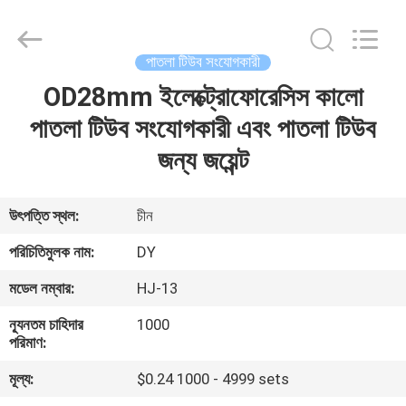
Diya
Industrial
Equipment
Co.,
Ltd..
পাতলা টিউব সংযোগকারী
All
Rights
Reserved.
OD28mm ইলেক্ট্রোফোরেসিস কালো
বাড়ি
পাতলা টিউব সংযোগকারী এবং পাতলা টিউব
পণ্য
জন্য জয়েন্ট
আমাদের
উৎপত্তি স্থল:
চীন
সম্পর্কে
পরিচিতিমুলক নাম:
DY
মডেল নম্বার:
HJ-13
কারখানা
ন্যূনতম চাহিদার
1000
ভ্রমণ
পরিমাণ:
মূল্য:
$0.24 1000 - 4999 sets
মান