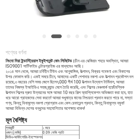
সাইট
ম্যাপ
PRIVACY
POLICY
পণ্যের বর্ণনা
নিংবো দিয়া ইন্ডাস্ট্রিয়াল ইকুইপমেন্ট কোং লিমিটেড।
চীন এর ঝেজিয়াং শহরে অবস্থিত, আমরা
ISO9001 সার্টিফাইড এন্টারপ্রাইজ এর মাধ্যমেও আছি।
২০১৪ সাল থেকে, আমরা চর্বিহীন টিউব এবং আনুষাঙ্গিক, উত্পাদন, বিক্রয় গবেষণা এবং বিকাশের
উপর ফোকাস করি। একই সময়ে চীনে, আমাদের একটি পেশাদার নকশা এবং উত্পাদন প্রকৌশল দল
রয়েছে,৩ বছরের বেশি সময় জেলে ছিলেন,000 শীর্ষ 100 উত্পাদন উদ্যোগ টার্মিনাল, আমরা
তাদের নিজস্ব ইআইডিএ সহজ ব্র্যান্ড মেলে তৈরি করেছি, এবং শিল্পের বেঞ্চমার্ক হয়ে!বৈশ্বিক
উত্পাদন শিল্পের দ্রুত উন্নয়নের সঙ্গে আমরা 10 বছর শিল্প অ্যাপ্লিকেশন অভিজ্ঞতা করা হবে, হাত
ধরে আরো গ্রাহকদের সেবা করতে! আমরা শুধুমাত্র মানের নিশ্চয়তা প্রদান করতে পারে না, সস্তা
পণ্য, কিন্তু বিনামূল্যে নকশা প্রোগ্রাম এবং কেস রেফারেন্স প্রদান, কিন্তু বিনামূল্যে নমুনা!
আমরা বিভিন্ন দেশের বন্ধুদের সহযোগিতার অপেক্ষায় থাকব!
মূল বৈশিষ্ট্য
গ্যারান্টি
১ বছর
ওজন (কেজি)
0.09 কেজি প্রতি
ভিডিও-আউটগোয়িং-ইনস্পেকশন