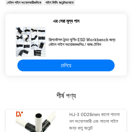
মেটাল পাইপ সংযোগকারীগুলিকে
পাইপ ফিটিং জয়েন্টগুলোতে
এর সেরা মূল্য পান
শিল্পকৌশল ঠান্ডা ঘূর্ণিত ESD Workbench জন্য
মেটাল পাইপ সংযোজকগুলির / কাজ টেবিল
চালিয়ে
শীর্ষ পণ্য
HJ-3 OD28mm কালো পাতলা
নল সংযোগকারী এবং পাতলা পাইপ
জন্য ধাতু জয়েন্ট