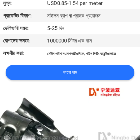
মূল্য:
USD0.85-1.54 per meter
নিয়ন্ত্রণ
প্যাকেজিং বিবরণ:
নাইলন ব্যাগ বা গ্রাহক প্রয়োজন
যোগাযোগ
ডেলিভারি সময়:
5-25 দিন
করুন
যোগানের ক্ষমতা:
1000000 মিটার এক মাস
লক্ষণীয় করা:
,
মেটাল পাইপ সংযোগকারীগুলিকে
পাইপ ফিটিং জয়েন্টগুলোতে
খবর
ভালো দাম
মামলা
উদ্ধৃতির
জন্য
আবেদন