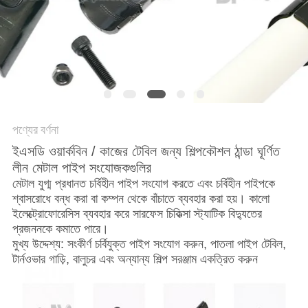
সাইট
ম্যাপ
PRIVACY
POLICY
পণ্যের বর্ণনা
ইএসডি ওয়ার্কবিন / কাজের টেবিল জন্য শিল্পকৌশল ঠান্ডা ঘূর্ণিত
লীন মেটাল পাইপ সংযোজকগুলির
মেটাল যুগ্ম প্রধানত চর্বিহীন পাইপ সংযোগ করতে এবং চর্বিহীন পাইপকে
শ্বাসরোধে বন্ধ করা বা কম্পন থেকে বাঁচাতে ব্যবহার করা হয়। কালো
ইলেক্ট্রোফোরেসিস ব্যবহার করে সারফেস চিকিত্সা স্ট্যাটিক বিদ্যুতের
প্রজননকে কমাতে পারে।
মুখ্য উদ্দেশ্য: সংকীর্ণ চর্বিযুক্ত পাইপ সংযোগ করুন, পাতলা পাইপ টেবিল,
টার্নওভার গাড়ি, বালুচর এবং অন্যান্য শিল্প সরঞ্জাম একত্রিত করুন