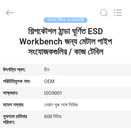
Diya
Industrial
Equipment
Co.,
Ltd..
পাতলা টিউব সংযোগকারী
All
Rights
Reserved.
শিল্পকৌশল ঠান্ডা ঘূর্ণিত ESD
বাড়ি
Workbench জন্য মেটাল পাইপ
পণ্য
সংযোজকগুলির / কাজ টেবিল
আমাদের
উৎপত্তি স্থল:
চীন
সম্পর্কে
পরিচিতিমুলক নাম:
OEM
সাক্ষ্যদান:
ISO9001
কারখানা
মডেল নম্বার:
দেয়াল পুরু সঙ্গে সিরিজ
ভ্রমণ
ন্যূনতম চাহিদার
600 মিটার
পরিমাণ:
মান