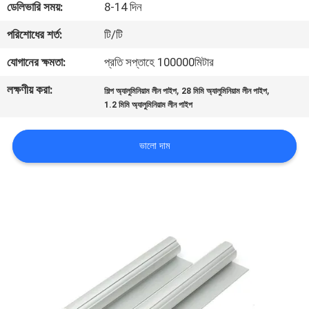
ডেলিভারি সময়:
8-14 দিন
নিয়ন্ত্রণ
পরিশোধের শর্ত:
টি/টি
যোগাযোগ
যোগানের ক্ষমতা:
প্রতি সপ্তাহে 100000মিটার
করুন
লক্ষণীয় করা:
,
,
শিল্প অ্যালুমিনিয়াম লীন পাইপ
28 মিমি অ্যালুমিনিয়াম লীন পাইপ
1.2 মিমি অ্যালুমিনিয়াম লীন পাইপ
খবর
ভালো দাম
মামলা
উদ্ধৃতির
জন্য
আবেদন