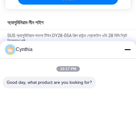
অ্যালুমিনিয়াম লীন পাইপ
SUS অ্যালুমিনিয়াম পাতলা টিউব DY28-05A শিল্প রাউন্ড প্রোফাইল ওডি 28 মিমি গ্রিট
বিস্ফোরণ পৃষ্ঠ
Cynthia
DY28-03A শিল্প অ্যালুমিনিয়াম সিলভার খাদ পাইপ OD 28mm ওয়ার্কবেঞ্চ র্যাক লিন
টিউব
10:17 PM
DY28-05A OD 28mm Anodizing Alloy Aluminium Lean Tube
Pipe For Racking System উত্পাদন লাইন
Good day, what product are you looking for?
সব
মোটা টিউব
পাতলা টিউব সংযোগকারী
লিন টিউব অ্যাক্সেসরিজ
প্ল্যাকন রোলার ট্র্যাক