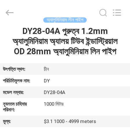
Diya
Industrial
Equipment
Co.,
Ltd..
অ্যালুমিনিয়াম লীন পাইপ
All
Rights
Reserved.
DY28-04A পুরুত্ব 1.2mm
বাড়ি
অ্যালুমিনিয়াম অ্যালয় টিউব ইন্ডাস্ট্রিয়াল
পণ্য
OD 28mm অ্যালুমিনিয়াম লিন পাইপ
আমাদের
উৎপত্তি স্থল:
চীন
সম্পর্কে
পরিচিতিমুলক নাম:
DY
মডেল নম্বার:
DY28-04A
কারখানা
ন্যূনতম চাহিদার
1000 মিটার
ভ্রমণ
পরিমাণ:
মূল্য:
$3.1 1000 - 4999 meters
মান