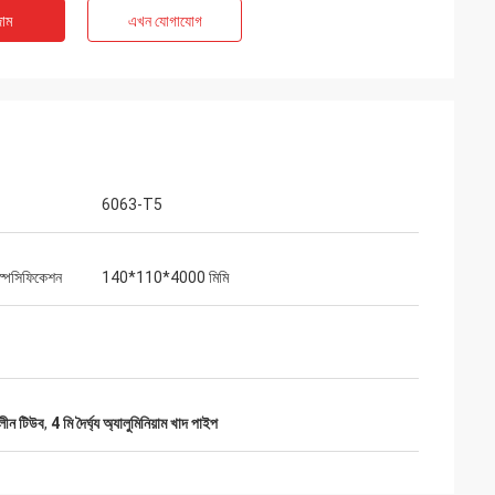
াম
এখন যোগাযোগ
6063-T5
্পেসিফিকেশন
140*110*4000 মিমি
 লীন টিউব
,
4 মি দৈর্ঘ্য অ্যালুমিনিয়াম খাদ পাইপ