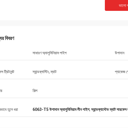
ভালো দ
হুয়াওয়ে টেলিকম
যের বিবরণ
রা সবসময় টাইট কার্ট এবং কাজ টেবিল ক্রয়। এটি
ং উষ্ণ সেবা কোম্পানী।
সাধারণ অ্যালুমিনিয়াম পাইপ
উপাদান
স ট্রিটমেন্ট
স্যান্ডব্লাস্টিং, ম্যাট
প্যাকেজ স
ার
শিল্প
ষভাবে তুলে ধরা
6063-T5 উপাদান অ্যালুমিনিয়াম লীন পাইপ
,
স্যান্ডব্লাস্টেড ম্যাট সারফেস