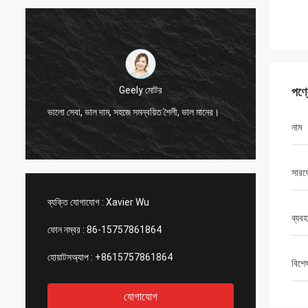
Thình-ভিয়েতনাম
পণ্
হাই, জনসন, দয়া করে 12000 মিটার 2808 নষ্ট টিউব,
হ্যাঁ, আম
আইভরি রঙ ব্যবস্থা করুন।
দ্রুত এব
নাম
সারফে
ব্যক্তি যোগাযোগ :
Xavier Wu
ব্যবহ
ফোন নম্বর :
86-15757861864
হোয়াটসঅ্যাপ :
+8615757861864
বিশে
যোগাযোগ