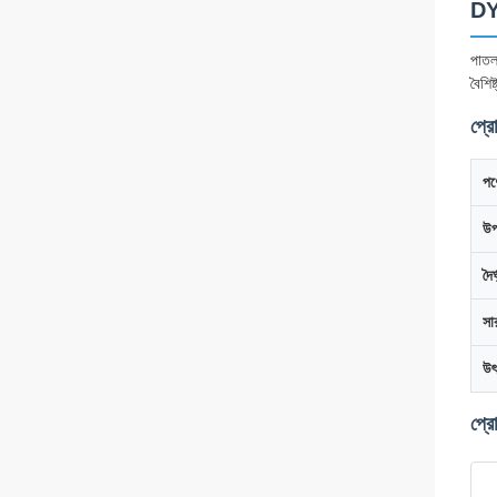
DY2
পাতলা
বৈশি
প্রো
পণ
উপ
দৈর্
সা
উৎ
প্রো