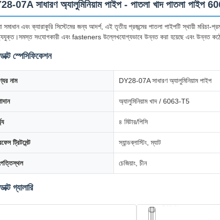
8-07A সাধারণ অ্যালুমিনিয়াম পাইপ - পাতলা খাদ পাতলা পাইপ 6
 সমাধান এবং ক্যারাকুরি সিস্টেমের জন্য আদর্শ, এই তৃতীয় প্রজন্মের পাতলা পাইপটি স্থায়ী মরিচা-প্রমাণ
ষ্ট্যযুক্ত।সমস্ত সংযোগকারী এবং fasteners উল্লেখযোগ্যভাবে উন্নত করা হয়েছে এবং উন্নত কঠোরতা
ডাক্ট স্পেসিফিকেশন
্যের নাম
DY28-07A সাধারণ অ্যালুমিনিয়াম পাইপ
াদান
অ্যালুমিনিয়াম খাদ / 6063-T5
ঘ্য
৪ মিটার/পিসি
রফেস ট্রিটমেন্ট
স্যান্ডব্লাস্টিং, ম্যাট
পত্তিস্থল
চেজিয়াং, চীন
ডাক্ট গ্যালারি