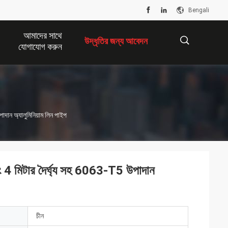
Bengali
আমাদের সাথে
উদ্ধৃতির জন্য আবেদন
যোগাযোগ করুন
描
পাদান অ্যালুমিনিয়াম লিন পাইপ
述
 এবং 4 মিটার দৈর্ঘ্য সহ 6063-T5 উপাদান
চীন