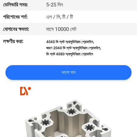
ডেলিভারি সময়:
5-25 দিন
নিয়ন্ত্রণ
পরিশোধের শর্ত:
এল / সি, টি / টি
যোগাযোগ
যোগানের ক্ষমতা:
মাসে 10000 সেট
করুন
লক্ষণীয় করা:
,
4040 ভি স্লট অ্যালুমিনিয়াম প্রোফাইল
,
জারণ 2040 ভি স্লট অ্যালুমিনিয়াম প্রোফাইল
ভি স্লট 4080 অ্যালুমিনিয়াম প্রোফাইল
খবর
ভালো দাম
মামলা
উদ্ধৃতির
জন্য
আবেদন