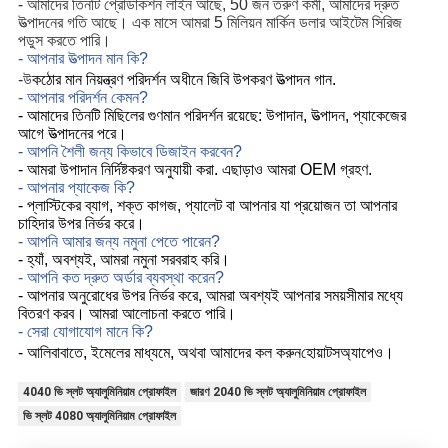
- আমাদের তিনটি প্রোডাকশন লাইন আছে, 50 জন তরুণ কর্মী, আমাদের দ্রুত
উত্পাদনের গতি আছে। এক মাসে আমরা 5 মিলিয়ন মার্কিন ডলার আইটেম সিরিজ
পডুস করতে পারি।
- আপনার উত্পাদন মান কি?
উ
-
কঠোর মান নিয়ন্ত্রণ পরিদর্শন অধীনে জিবি উপকরণ উত্পাদন গান.
- আপনার পরিদর্শন কেমন?
- আমাদের তিনটি মিছিলের গুণমান পরিদর্শন রয়েছে: উপাদান, উত্পাদন, প্যাকেজের
আগে উত্পাদনের পরে।
- আপনি শৈলী জন্য কিভাবে ডিজাইন করবেন?
- আমরা উপাদান নির্দিষ্টকরণ অনুযায়ী করা. এছাড়াও আমরা OEM গ্রহণ.
- আপনার প্যাকেজ কি?
- প্লাস্টিকের ব্যাগ, শক্ত কাগজ, প্যালেট বা আপনার যা প্রয়োজন তা আপনার
চাহিদার উপর নির্ভর করে।
- আপনি আমার জন্য নমুনা পেতে পারেন?
- হ্যাঁ, অবশ্যই, আমরা নমুনা সরবরাহ করি।
- আপনি কত দ্রুত অর্ডার ব্যবস্থা করেন?
- আপনার অনুরোধের উপর নির্ভর করে, আমরা অবশ্যই আপনার সময়সীমার মধ্যে
বিতরণ করব। আমরা আলোচনা করতে পারি।
- সেরা যোগাযোগ মানে কি?
হোয়াটসঅ্যাপেও।
- আলিবাবাতে, ইমেলের মাধ্যমে, অথবা আমাদের কল করুন
4040 ভি স্লট অ্যালুমিনিয়াম প্রোফাইল
জারণ 2040 ভি স্লট অ্যালুমিনিয়াম প্রোফাইল
ভি স্লট 4080 অ্যালুমিনিয়াম প্রোফাইল