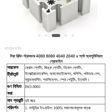
সাইট
ম্যাপ
PRIVACY
POLICY
পণ্যের বর্ণনা
দিয়া বিল্ডিং স্ট্রাকচার 4080 8080 4040 2040 v স্লট অ্যালুমিনিয়াম
প্রোফাইল
সারফেস
ক্রোম প্লেটিং, জিঙ্ক প্লেটিং, নিকেল প্লেটিং,
ইলেক্ট্রোফোরেসিস, অ্যানোডাইজেশন, পলিশিং, পাউডার লেপ,
ট্রিটমেন্ট
স্যান্ডব্লাস্টিং, প্যাসিভেশন, স্প্রে পেইন্টিং, ইত্যাদি।
গুণ নিশ্চিত
ISO-9001
করা
মান গ্যারান্টি
দুই বছর
পরিদর্শন
1. ফাউন্ড্রি ইন-হাউস: 100% সমালোচনামূলক মাত্রা