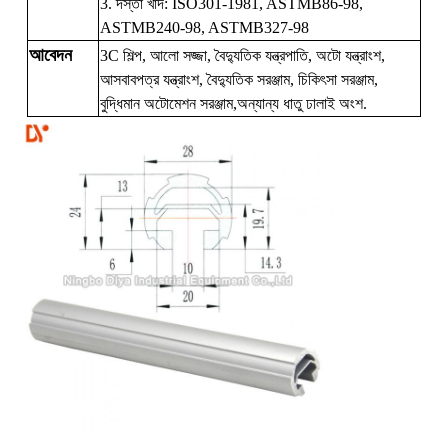
3. দস্তা খাদ: ISO301-1981, ASTMB86-98,
ASTMB240-98, ASTMB327-98
আবেদন
3C শিল্প, আলো সজ্জা, বৈদ্যুতিক যন্ত্রপাতি, অটো যন্ত্রাংশ,
আসবাবপত্র যন্ত্রাংশ, বৈদ্যুতিক সরঞ্জাম, চিকিৎসা সরঞ্জাম,
বুদ্ধিমান অটোমেশন সরঞ্জাম,
অন্যান্য ধাতু ঢালাই অংশ.