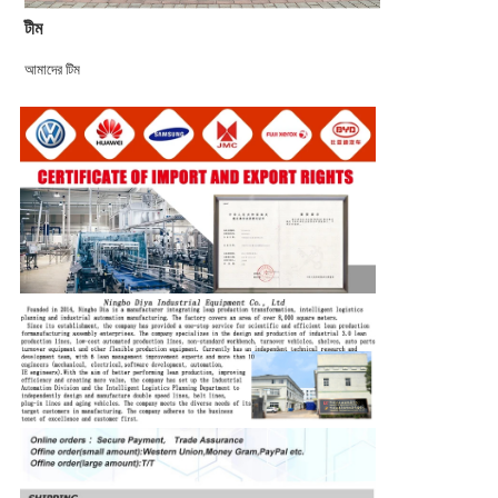
টীম
আমাদের টিম