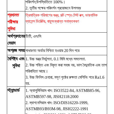
পরিদর্শন;উপস্থিতিতে 100%।
2. তৃতীয় পক্ষের পরিদর্শন প্রয়োজনে উপলব্ধ
প্রধানত
ত্রিমাত্রিক পরিমাপের যন্ত্র, সল্ট স্প্রে টেস্ট বক্স, ডায়নামিক
ব্যালেন্স ডিটেক্টর, বায়ুসংক্রান্ত সনাক্তকরণ
পরীক্ষার
সুবিধা
অর্থপ্রদানের
টি/টি, এল/সি
মেয়াদ
অগ্রজ সময়
সাধারণত অর্ডার নিশ্চিত হওয়ার 20 দিন পরে
বৈশিষ্ট্য এবং
1. উচ্চ যন্ত্র নির্ভুলতা, 0.1 মিমি মধ্যে সমতলতা.
2. উচ্চ শক্তি এবং বিকৃত করা সহজ নয়, ভাল বৈদ্যুতিক এবং তাপ
সুবিধা
পরিবাহিতা আছে।
3. উচ্চ ফিনিস চেহারা, মসৃণ পৃষ্ঠের রুক্ষতা মেশিনিং পরে Ra1.6
হয়.
স্ট্যান্ডার্ড
1. অ্যালুমিনিয়াম খাদ: ISO3522-84, ASTMB85-96,
ASTMB597-98, JISH2118:2000
2. ম্যাগনেসিয়াম খাদ: ISO/DIS16220-1999,
ASTMB93/B93M-98, JISH2222-1991