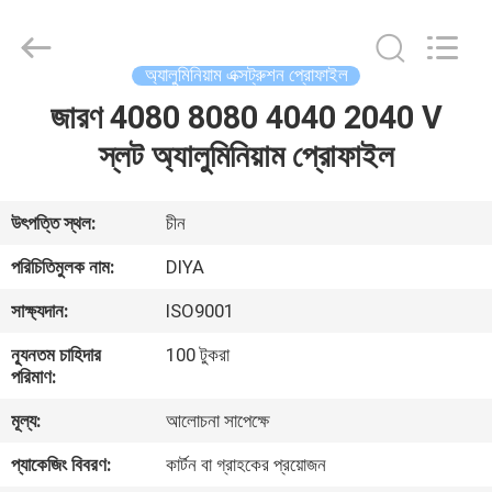
Diya
Industrial
Equipment
Co.,
Ltd..
অ্যালুমিনিয়াম এক্সট্রুশন প্রোফাইল
All
Rights
Reserved.
জারণ 4080 8080 4040 2040 V
বাড়ি
স্লট অ্যালুমিনিয়াম প্রোফাইল
পণ্য
উৎপত্তি স্থল:
চীন
আমাদের
পরিচিতিমুলক নাম:
DIYA
সম্পর্কে
সাক্ষ্যদান:
ISO9001
ন্যূনতম চাহিদার
100 টুকরা
কারখানা
পরিমাণ:
ভ্রমণ
মূল্য:
আলোচনা সাপেক্ষে
প্যাকেজিং বিবরণ:
কার্টন বা গ্রাহকের প্রয়োজন
মান