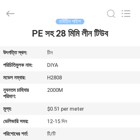
Diya
Industrial
Equipment
Co.,
Ltd..
চর্বিহীন পাইপ
All
Rights
Reserved.
PE সহ 28 মিমি লীন টিউব
বাড়ি
পণ্য
উৎপত্তি স্থল:
চীন
পরিচিতিমুলক নাম:
DIYA
আমাদের
মডেল নম্বার:
H2808
সম্পর্কে
ন্যূনতম চাহিদার
2000M
পরিমাণ:
কারখানা
মূল্য:
$0.51 per meter
ভ্রমণ
ডেলিভারি সময়:
12-15 দিন
পরিশোধের শর্ত:
টি/টি
মান