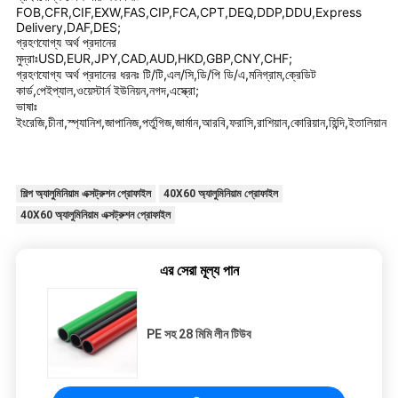
FOB,CFR,CIF,EXW,FAS,CIP,FCA,CPT,DEQ,DDP,DDU,Express
Delivery,DAF,DES;
গ্রহণযোগ্য অর্থ প্রদানের
মুদ্রাঃUSD,EUR,JPY,CAD,AUD,HKD,GBP,CNY,CHF;
গ্রহণযোগ্য অর্থ প্রদানের ধরনঃ টি/টি,এল/সি,ডি/পি ডি/এ,মনিগ্রাম,ক্রেডিট
কার্ড,পেইপ্যাল,ওয়েস্টার্ন ইউনিয়ন,নগদ,এস্ক্রো;
ভাষাঃ
ইংরেজি,চীনা,স্প্যানিশ,জাপানিজ,পর্তুগিজ,জার্মান,আরবি,ফরাসি,রাশিয়ান,কোরিয়ান,হিন্দি,ইতালিয়ান
শিল্প অ্যালুমিনিয়াম এক্সট্রুশন প্রোফাইল
40X60 অ্যালুমিনিয়াম প্রোফাইল
40X60 অ্যালুমিনিয়াম এক্সট্রুশন প্রোফাইল
এর সেরা মূল্য পান
PE সহ 28 মিমি লীন টিউব