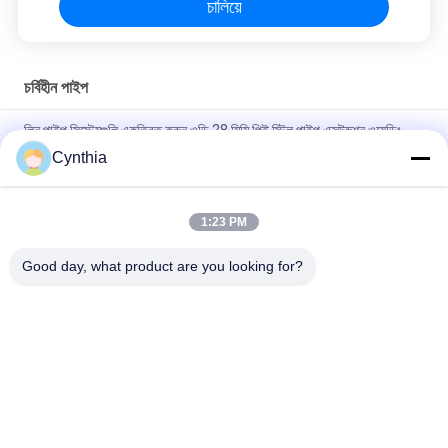
চালিয়ে
চর্বিহীন পাইপ
লিন পাইপ সিস্টেমগুলি একত্রিত করুন ওডি 28 মিমি পিই স্টিল পাইপ এক্সট্রুশন ওয়েল্ডিং
প্রযুক্তি শেলভিং লিন টিউব
Cynthia
কাস্টমাইজযোগ্য দৈর্ঘ্য এবং বেধ সহ উচ্চ মানের আইভরি PE লীন পাইপ
1:23 PM
কাস্টমাইজ করুন 28 মিমি লেপা পাইপ প্লাস্টিক লেপা ইস্পাত পাইপ Lean Tube for
Lean Rack System
Good day, what product are you looking for?
সব
মোটা টিউব
পাতলা টিউব সংযোগকারী
লিন টিউব অ্যাক্সেসরিজ
রোলার ট্র্যাক