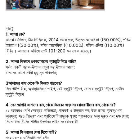
FAQ:
1. আমরা কে?
আমরা চেজিয়াং, চীন ভিত্তিক, 2014 থেকে শুরু, উত্তর আমেরিকা ((50.00%), পশ্চিম
ইউরোপ ((30.00%), দক্ষিণ আমেরিকা ((10.00%), দক্ষিণ এশিয়া ((10.00%)
বিক্রি। আমাদের অফিসে মোট 101-200 জন লোক রয়েছে।
2. আমরা কিভাবে গুণগত মানের গ্যারান্টি দিতে পারি?
সর্বদা একটি প্রাক-উত্পাদন নমুনা ভর উত্পাদন আগে;
চালানের আগে সর্বদা চূড়ান্ত পরিদর্শন;
3আমাদের কাছ থেকে কি কিনতে পারবেন?
লিন পাইপ র্যাক, অ্যালুমিনিয়াম পাইপ, বেল্ট ফ্লুইন্ট স্ট্রিপ, রোলার ফ্লুইন্ট স্ট্রিপ, নমনীয়
ফ্লুইন্ট স্ট্রিপ
4. কেন আপনি আমাদের কাছ থেকে কিনবেন অন্য সরবরাহকারীদের কাছ থেকে নয়?
১০ বছরেরও বেশি ক্ষেত্রের অভিজ্ঞতা; গবেষণা ও উন্নয়ন দল; উচ্চ মানের ব্যবস্থাপনা
ব্যবস্থা; খরচ নিয়ন্ত্রণ এবং প্রতিযোগিতামূলক মূল্য; গ্রাহকদের জন্য দ্রুত এবং দক্ষ সেবা;
নিংবো দিয়া,চীনের শালীন উৎপাদন লাইন সরবরাহকারী!
5. আমরা কি ধরনের সেবা দিতে পারি?
গ্রহণযোগ্য ডেলিভারি শর্তাবলীঃ