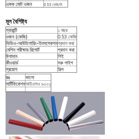
একক মোট ওজন
0.53 কেজি/মি
মূল বৈশিষ্ট্য
গ্যারান্টি
১ বছর
ওজন (কেজি)
0.53 কেজি
ভিডিও-আউটগোয়িং-ইনসপেকশন
প্রদান করা
মেশিন পরীক্ষার রিপোর্ট
প্রদান করা
উপাদান
পিই
কীওয়ার্ড
সরু পাইপ
প্রয়োগ
শিল্প
রঙ
কালো
সার্টিফিকেশন
আইএসও ৯০০১