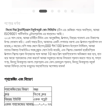
সাইট
ম্যাপ
PRIVACY
পণ্যের বর্ণনা
নিংবো দিয়া ইন্ডাস্ট্রিয়াল ইকুইপমেন্ট কোং লিমিটেড।
চীন এর ঝেজিয়াং শহরে অবস্থিত, আমরা
POLICY
ISO9001 সার্টিফাইড এন্টারপ্রাইজ এর মাধ্যমেও আছি।
২০১৪ সাল থেকে, আমরা চর্বিহীন টিউব এবং আনুষাঙ্গিক, উত্পাদন, বিক্রয় গবেষণা এবং বিকাশের
উপর ফোকাস করি। একই সময়ে চীনে, আমাদের একটি পেশাদার নকশা এবং উত্পাদন প্রকৌশল দল
রয়েছে,৩ বছরের বেশি সময় জেলে ছিলেন,000 শীর্ষ 100 উত্পাদন উদ্যোগ টার্মিনাল, আমরা
তাদের নিজস্ব ইআইডিএ সহজ ব্র্যান্ড মেলে তৈরি করেছি, এবং শিল্পের বেঞ্চমার্ক হয়ে!বৈশ্বিক
উত্পাদন শিল্পের দ্রুত উন্নয়নের সঙ্গে আমরা 10 বছর শিল্প অ্যাপ্লিকেশন অভিজ্ঞতা করা হবে, হাত
ধরে আরো গ্রাহকদের সেবা করতে! আমরা শুধুমাত্র মানের নিশ্চয়তা প্রদান করতে পারে না, সস্তা
পণ্য, কিন্তু বিনামূল্যে নকশা প্রোগ্রাম এবং কেস রেফারেন্স প্রদান, কিন্তু বিনামূল্যে নমুনা!
আমরা বিভিন্ন দেশের বন্ধুদের সহযোগিতার অপেক্ষায় থাকব!
প্যাকেজিং এবং বিতরণ
প্যাকেজিংয়ের বিবরণ
বস্ত্র
বন্দর
নিংবো বন্দর
বিক্রয় ইউনিট
একক পয়েন্ট
একক প্যাকেজের আকার
৪০০০*২৮*২৮ মিমি