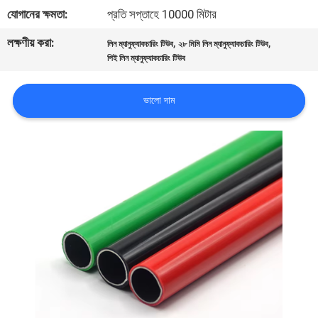
নিয়ন্ত্রণ
যোগানের ক্ষমতা:
প্রতি সপ্তাহে 10000 মিটার
লক্ষণীয় করা:
,
,
লিন ম্যানুফ্যাকচারিং টিউব
২৮ মিমি লিন ম্যানুফ্যাকচারিং টিউব
যোগাযোগ
পিই লিন ম্যানুফ্যাকচারিং টিউব
করুন
ভালো দাম
খবর
মামলা
উদ্ধৃতির
জন্য
আবেদন