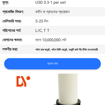
মূল্য:
USD 0.3-1 per set
নিয়ন্ত্রণ
প্যাকেজিং বিবরণ:
কার্টন বা গ্রাহকের প্রয়োজন
যোগাযোগ
ডেলিভারি সময়:
5-25 দিন
করুন
পরিশোধের শর্ত:
L/C, T T
যোগানের ক্ষমতা:
মাসে 10,000,000 সেট
খবর
লক্ষণীয় করা:
,
,
পাইপ রাক জয়েন্ট
পাইপ ফিটিং জয়েন্ট
অ্যান্টি রাস্ট লীন টিউব সংযোগকারী
মামলা
ভালো দাম
উদ্ধৃতির
জন্য
আবেদন