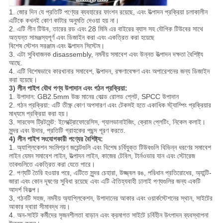
1. জোর দিন যে প্রতিটি পণ্যের ব্যবহারের ফাংশন রয়েছে, এবং উত্পাদন প্রক্রিয়া চলাকালীন
এটিকে কখনই কোণ কাটার অনুমতি দেওয়া হয় না।
2. এটি লীন টিউব, তারের রড এবং 28 মিমি এর বাইরের ব্যাস সহ যৌগিক টিউবের সাথে
অত্যন্ত সামঞ্জস্যপূর্ণ এবং ডিজাইন করা এবং একত্রিত করা হয়েছে
বিশেষ স্টেশন সরঞ্জাম এবং উত্পাদন সিস্টেম।
3. এটা সুবিধাজনক disassembly, নমনীয় সমাবেশ এবং উন্নত উত্পাদন দক্ষতা বৈশিষ্ট্য
আছে.
4. এটি বিশেষভাবে কারখানার সমাবেশ, উত্পাদন, রক্ষণাবেক্ষণ এবং অপারেশনের জন্য ডিজাইন
করা হয়েছে।
3) লীন পাইপ যৌথ পণ্য উপাদান এবং গঠন প্রক্রিয়া:
1. উপাদান: GB2.5mm উচ্চ মানের কোল্ড রোলড প্লেট, SPCC উপাদান
2. গঠন প্রক্রিয়া: এটি তীক্ষ্ণ কোণ অপসারণ এবং টেকসই হতে একাধিক স্ট্যাম্পিং প্রক্রিয়ার
মাধ্যমে প্রক্রিয়া করা হয়।
3. সারফেস ট্রিটমেন্ট: ইলেক্ট্রোফোরেসিস, গ্যালভানাইজিং, ক্রোম প্লেটিং, নিকেল কলাই।
সুন্দর এবং উদার, প্রতিটি গ্রাহকের পছন্দ পূরণ করতে.
4) লীন পাইপ সংযোগকারী পণ্যের বৈশিষ্ট্য:
1. অ্যাপ্লিকেশন সংমিশ্রণ জয়েন্টগুলি এবং বিশেষ চর্বিযুক্ত টিউবগুলি বিভিন্ন ধরণের সমাবেশ
লাইন যেমন সমাবেশ লাইন, উত্পাদন লাইন, কাজের টেবিল, টার্নওভার যান এবং স্টোরেজ
তাকগুলিতে একত্রিত করা যেতে পারে।
2. পণ্যটি তৈরি হওয়ার পরে, এটিতে সুন্দর চেহারা, উজ্জ্বল রঙ, পরিধান প্রতিরোধের, অ্যান্টি-
জারা এবং কোন দূষণের সুবিধা রয়েছে এবং এটি ঐতিহ্যবাহী ঢালাই পণ্যগুলির জন্য একটি
আদর্শ বিকল্প।
3, গঠনটি সহজ, নমনীয় অ্যাপ্লিকেশন, উপাদানের আকার এবং ওয়ার্কস্টেশনের স্থান, সাইটের
আকার দ্বারা সীমাবদ্ধ নয়।
4. অন-সাইট কর্মীদের সৃজনশীলতা বাড়ান এবং ক্রমাগত সাইটে চর্বিহীন উৎপাদন ব্যবস্থাপনা