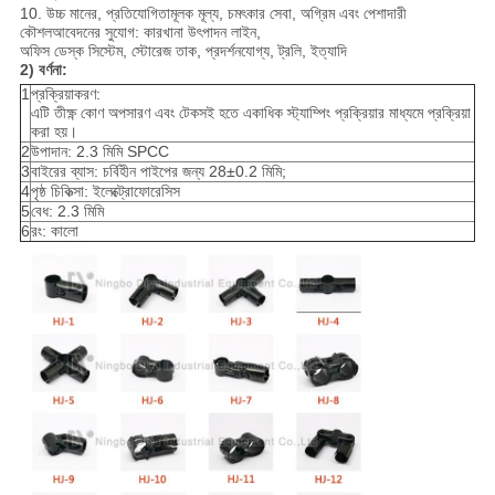
10. উচ্চ মানের, প্রতিযোগিতামূলক মূল্য, চমৎকার সেবা, অগ্রিম এবং পেশাদারী
কৌশল
আবেদনের সুযোগ: কারখানা উৎপাদন লাইন,
অফিস ডেস্ক সিস্টেম, স্টোরেজ তাক, প্রদর্শনযোগ্য, ট্রলি, ইত্যাদি
2) বর্ণনা:
1
প্রক্রিয়াকরণ:
এটি তীক্ষ্ণ কোণ অপসারণ এবং টেকসই হতে একাধিক স্ট্যাম্পিং প্রক্রিয়ার মাধ্যমে প্রক্রিয়া
করা হয়।
2
উপাদান: 2.3 মিমি SPCC
3
বাইরের ব্যাস: চর্বিহীন পাইপের জন্য 28±0.2 মিমি;
4
পৃষ্ঠ চিকিত্সা: ইলেক্ট্রোফোরেসিস
5
বেধ: 2.3 মিমি
6
রং: কালো