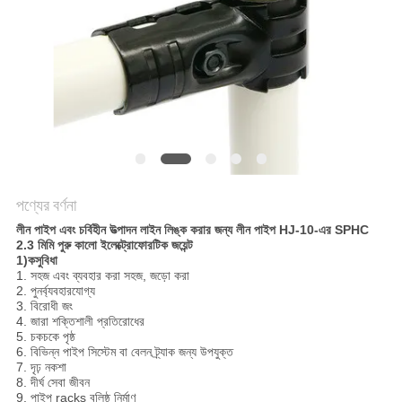
সাইট
ম্যাপ
PRIVACY
POLICY
পণ্যের বর্ণনা
লীন পাইপ এবং চর্বিহীন উত্পাদন লাইন লিঙ্ক করার জন্য লীন পাইপ HJ-10-এর SPHC
2.3 মিমি পুরু কালো ইলেক্ট্রোফোরটিক জয়েন্ট
1)
ক
সুবিধা
1. সহজ এবং ব্যবহার করা সহজ, জড়ো করা
2. পুনর্ব্যবহারযোগ্য
3. বিরোধী জং
4. জারা শক্তিশালী প্রতিরোধের
5. চকচকে পৃষ্ঠ
6. বিভিন্ন পাইপ সিস্টেম বা বেলন ট্র্যাক জন্য উপযুক্ত
7. দৃঢ় নকশা
8. দীর্ঘ সেবা জীবন
9. পাইপ racks বলিষ্ঠ নির্মাণ