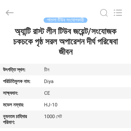
Diya
Industrial
Equipment
Co.,
Ltd..
পাতলা টিউব সংযোগকারী
All
Rights
Reserved.
অ্যান্টি রাস্ট লীন টিউব জয়েন্ট/সংযোজক
বাড়ি
চকচকে পৃষ্ঠ সরল অপারেশন দীর্ঘ পরিষেবা
পণ্য
জীবন
আমাদের
উৎপত্তি স্থল:
চীন
সম্পর্কে
পরিচিতিমুলক নাম:
Diya
সাক্ষ্যদান:
CE
কারখানা
মডেল নম্বার:
HJ-10
ভ্রমণ
ন্যূনতম চাহিদার
1000 সেট
পরিমাণ:
মান