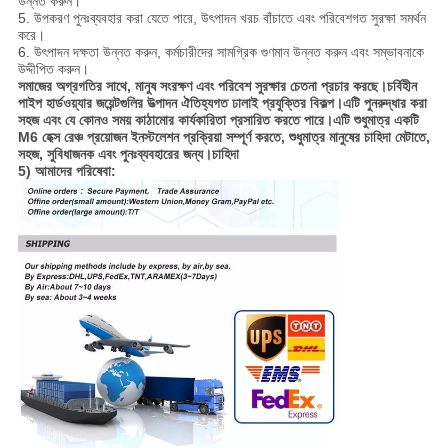
উন্নত করুন।
5. উপকরণ পুনঃব্যবহার করা যেতে পারে, উৎপাদন খরচ বাঁচাতে এবং পরিবেশগত সুরক্ষা সমর্থন
করে।
6. উৎপাদন দক্ষতা উন্নত করুন, কর্মচারীদের সামগ্রিক গুণমান উন্নত করুন এবং সম্ভাবনাকে
উদ্দীপিত করুন।
সমাজের অগ্রগতির সাথে, মানুষ সংরক্ষণ এবং পরিবেশ সুরক্ষার চেতনা প্রচার করছে।চর্বিহীন
পাইপ হার্ডওয়্যার জয়েন্টগুলির উত্পাদন ঐতিহ্যগত ঢালাই প্রযুক্তির বিকল্প।এটি পুনরুদ্ধার করা
সহজ এবং যে কোনও সময় কাঠামোর কার্যকারিতা প্রসারিত করতে পারে।এটি শুধুমাত্র একটি
M6 হেক্স রেঞ্চ প্রয়োজন ইনস্টলেশন প্রক্রিয়া সম্পূর্ণ করতে, শুধুমাত্র মানুষের চাহিদা মেটাতে,
সহজ, সুবিধাজনক এবং পুনঃব্যবহারের জন্য।চাহিদা
5) আমাদের পরিষেবা: