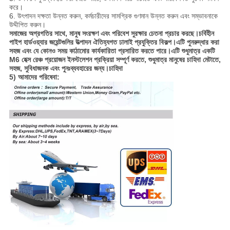
করে।
6. উৎপাদন দক্ষতা উন্নত করুন, কর্মচারীদের সামগ্রিক গুণমান উন্নত করুন এবং সম্ভাবনাকে
উদ্দীপিত করুন।
সমাজের অগ্রগতির সাথে, মানুষ সংরক্ষণ এবং পরিবেশ সুরক্ষার চেতনা প্রচার করছে।চর্বিহীন
পাইপ হার্ডওয়্যার জয়েন্টগুলির উত্পাদন ঐতিহ্যগত ঢালাই প্রযুক্তির বিকল্প।এটি পুনরুদ্ধার করা
সহজ এবং যে কোনও সময় কাঠামোর কার্যকারিতা প্রসারিত করতে পারে।এটি শুধুমাত্র একটি
M6 হেক্স রেঞ্চ প্রয়োজন ইনস্টলেশন প্রক্রিয়া সম্পূর্ণ করতে, শুধুমাত্র মানুষের চাহিদা মেটাতে,
সহজ, সুবিধাজনক এবং পুনঃব্যবহারের জন্য।চাহিদা
5) আমাদের পরিষেবা: