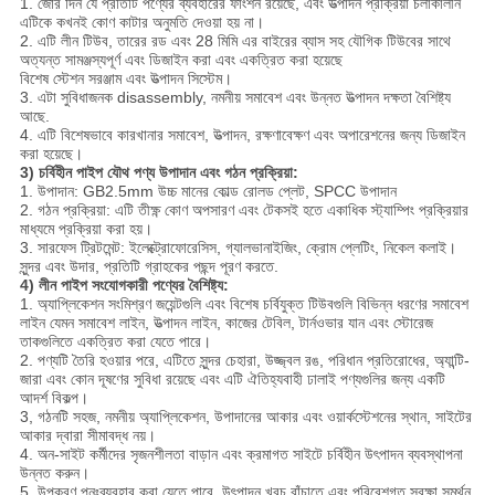
1. জোর দিন যে প্রতিটি পণ্যের ব্যবহারের ফাংশন রয়েছে, এবং উত্পাদন প্রক্রিয়া চলাকালীন
এটিকে কখনই কোণ কাটার অনুমতি দেওয়া হয় না।
2. এটি লীন টিউব, তারের রড এবং 28 মিমি এর বাইরের ব্যাস সহ যৌগিক টিউবের সাথে
অত্যন্ত সামঞ্জস্যপূর্ণ এবং ডিজাইন করা এবং একত্রিত করা হয়েছে
বিশেষ স্টেশন সরঞ্জাম এবং উত্পাদন সিস্টেম।
3. এটা সুবিধাজনক disassembly, নমনীয় সমাবেশ এবং উন্নত উত্পাদন দক্ষতা বৈশিষ্ট্য
আছে.
4. এটি বিশেষভাবে কারখানার সমাবেশ, উত্পাদন, রক্ষণাবেক্ষণ এবং অপারেশনের জন্য ডিজাইন
করা হয়েছে।
3) চর্বিহীন পাইপ যৌথ পণ্য উপাদান এবং গঠন প্রক্রিয়া:
1. উপাদান: GB2.5mm উচ্চ মানের কোল্ড রোলড প্লেট, SPCC উপাদান
2. গঠন প্রক্রিয়া: এটি তীক্ষ্ণ কোণ অপসারণ এবং টেকসই হতে একাধিক স্ট্যাম্পিং প্রক্রিয়ার
মাধ্যমে প্রক্রিয়া করা হয়।
3. সারফেস ট্রিটমেন্ট: ইলেক্ট্রোফোরেসিস, গ্যালভানাইজিং, ক্রোম প্লেটিং, নিকেল কলাই।
সুন্দর এবং উদার, প্রতিটি গ্রাহকের পছন্দ পূরণ করতে.
4) লীন পাইপ সংযোগকারী পণ্যের বৈশিষ্ট্য:
1. অ্যাপ্লিকেশন সংমিশ্রণ জয়েন্টগুলি এবং বিশেষ চর্বিযুক্ত টিউবগুলি বিভিন্ন ধরণের সমাবেশ
লাইন যেমন সমাবেশ লাইন, উত্পাদন লাইন, কাজের টেবিল, টার্নওভার যান এবং স্টোরেজ
তাকগুলিতে একত্রিত করা যেতে পারে।
2. পণ্যটি তৈরি হওয়ার পরে, এটিতে সুন্দর চেহারা, উজ্জ্বল রঙ, পরিধান প্রতিরোধের, অ্যান্টি-
জারা এবং কোন দূষণের সুবিধা রয়েছে এবং এটি ঐতিহ্যবাহী ঢালাই পণ্যগুলির জন্য একটি
আদর্শ বিকল্প।
3, গঠনটি সহজ, নমনীয় অ্যাপ্লিকেশন, উপাদানের আকার এবং ওয়ার্কস্টেশনের স্থান, সাইটের
আকার দ্বারা সীমাবদ্ধ নয়।
4. অন-সাইট কর্মীদের সৃজনশীলতা বাড়ান এবং ক্রমাগত সাইটে চর্বিহীন উৎপাদন ব্যবস্থাপনা
উন্নত করুন।
5. উপকরণ পুনঃব্যবহার করা যেতে পারে, উৎপাদন খরচ বাঁচাতে এবং পরিবেশগত সুরক্ষা সমর্থন