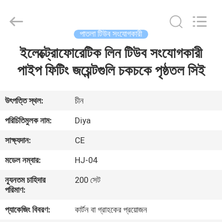
Diya
Industrial
Equipment
Co.,
Ltd..
পাতলা টিউব সংযোগকারী
All
Rights
Reserved.
ইলেক্ট্রোফোরেটিক লিন টিউব সংযোগকারী
বাড়ি
পাইপ ফিটিং জয়েন্টগুলি চকচকে পৃষ্ঠতল সিই
পণ্য
উৎপত্তি স্থল:
চীন
আমাদের
পরিচিতিমুলক নাম:
Diya
সম্পর্কে
সাক্ষ্যদান:
CE
মডেল নম্বার:
HJ-04
কারখানা
ন্যূনতম চাহিদার
200 সেট
ভ্রমণ
পরিমাণ:
প্যাকেজিং বিবরণ:
কার্টন বা গ্রাহকের প্রয়োজন
মান