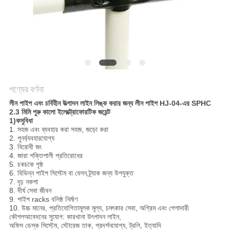
সাইট
ম্যাপ
PRIVACY
POLICY
পণ্যের বর্ণনা
লীন পাইপ এবং চর্বিহীন উত্পাদন লাইন লিঙ্ক করার জন্য লীন পাইপ HJ-04-এর SPHC
2.3 মিমি পুরু কালো ইলেক্ট্রোফোরটিক জয়েন্ট
1)
ক
সুবিধা
1. সহজ এবং ব্যবহার করা সহজ, জড়ো করা
2. পুনর্ব্যবহারযোগ্য
3. বিরোধী জং
4. জারা শক্তিশালী প্রতিরোধের
5. চকচকে পৃষ্ঠ
6. বিভিন্ন পাইপ সিস্টেম বা বেলন ট্র্যাক জন্য উপযুক্ত
7. দৃঢ় নকশা
8. দীর্ঘ সেবা জীবন
9. পাইপ racks বলিষ্ঠ নির্মাণ
10. উচ্চ মানের, প্রতিযোগিতামূলক মূল্য, চমৎকার সেবা, অগ্রিম এবং পেশাদারী
কৌশল
আবেদনের সুযোগ: কারখানা উৎপাদন লাইন,
অফিস ডেস্ক সিস্টেম, স্টোরেজ তাক, প্রদর্শনযোগ্য, ট্রলি, ইত্যাদি