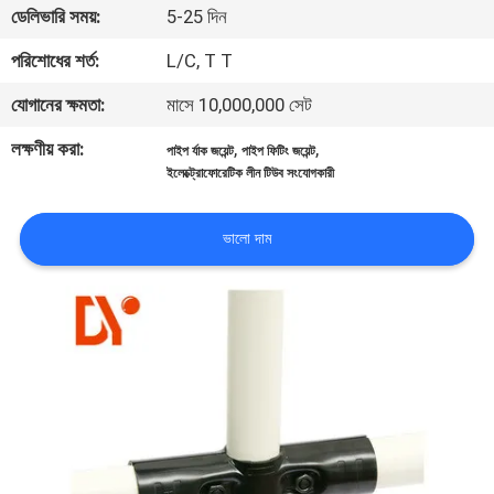
ডেলিভারি সময়:
5-25 দিন
নিয়ন্ত্রণ
পরিশোধের শর্ত:
L/C, T T
যোগাযোগ
যোগানের ক্ষমতা:
মাসে 10,000,000 সেট
করুন
লক্ষণীয় করা:
,
,
পাইপ র্যাক জয়েন্ট
পাইপ ফিটিং জয়েন্ট
ইলেক্ট্রোফোরেটিক লীন টিউব সংযোগকারী
খবর
ভালো দাম
মামলা
উদ্ধৃতির
জন্য
আবেদন