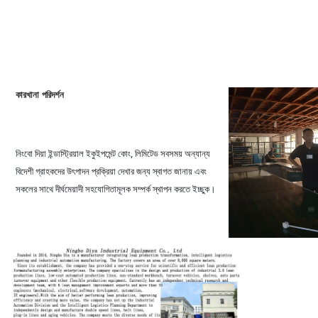
কারখানা পরিদর্শন
নিংবো দিয়া ইন্ডাস্ট্রিয়াল ইকুইপমেন্ট কোং, লিমিটেড সবসময় অন্যান্য 
বিদেশী গ্রাহকদের উৎপাদন প্রক্রিয়া দেখার জন্য স্বাগত জানায় এবং 
সকলের সাথে দীর্ঘমেয়াদী সহযোগিতামূলক সম্পর্ক স্থাপন করতে ইচ্ছুক।