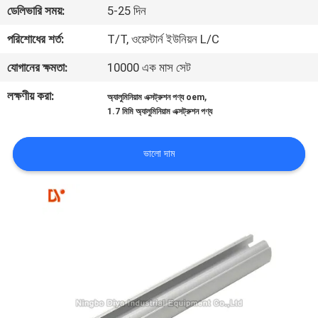
ডেলিভারি সময়:
5-25 দিন
নিয়ন্ত্রণ
পরিশোধের শর্ত:
T/T, ওয়েস্টার্ন ইউনিয়ন L/C
যোগাযোগ
যোগানের ক্ষমতা:
10000 এক মাস সেট
করুন
লক্ষণীয় করা:
,
অ্যালুমিনিয়াম এক্সট্রুশন পণ্য oem
1.7 মিমি অ্যালুমিনিয়াম এক্সট্রুশন পণ্য
খবর
ভালো দাম
মামলা
উদ্ধৃতির
জন্য
আবেদন