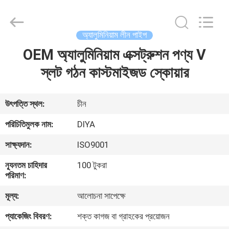
Diya
Industrial
Equipment
Co.,
Ltd..
অ্যালুমিনিয়াম লীন পাইপ
All
Rights
Reserved.
OEM অ্যালুমিনিয়াম এক্সট্রুশন পণ্য V
বাড়ি
স্লট গঠন কাস্টমাইজড স্কোয়ার
পণ্য
উৎপত্তি স্থল:
চীন
আমাদের
পরিচিতিমুলক নাম:
DIYA
সম্পর্কে
সাক্ষ্যদান:
ISO9001
ন্যূনতম চাহিদার
100 টুকরা
কারখানা
পরিমাণ:
ভ্রমণ
মূল্য:
আলোচনা সাপেক্ষে
প্যাকেজিং বিবরণ:
শক্ত কাগজ বা গ্রাহকের প্রয়োজন
মান