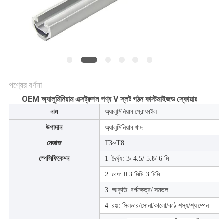
সাইট
ম্যাপ
PRIVACY
POLICY
পণ্যের বর্ণনা
OEM অ্যালুমিনিয়াম এক্সট্রুশন পণ্য V স্লট গঠন কাস্টমাইজড স্কোয়ার
নাম
অ্যালুমিনিয়াম প্রোফাইল
উপাদান
অ্যালুমিনিয়াম খাদ
মেজাজ
T3~T8
স্পেসিফিকেশন
1. দৈর্ঘ্য: 3/ 4.5/ 5.8/ 6 মি
2. বেধ: 0.3 মিমি-3 মিমি
3. আকৃতি: বর্গক্ষেত্র/ সমতল
4. রঙ: সিলভার/সোনা/কালো/কাঠ শস্য/শ্যাম্পেন