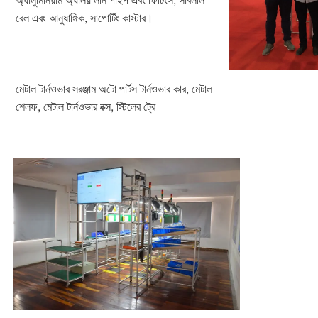
রেল এবং আনুষাঙ্গিক, সাপোর্টিং কাস্টার।
মেটাল টার্নওভার সরঞ্জাম অটো পার্টস টার্নওভার কার, মেটাল 
শেলফ, মেটাল টার্নওভার বক্স, স্টিলের ট্রে