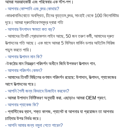
আমরা সরবরাহকারী এবং পরিষেবার এক স্টপ-শপ।
- আপনার কোম্পানি এবং বন্দর কোথায়?
-
কারখানা
নিংবোতে অবস্থিত, চীনের বৃহত্তম বন্দর, সাংহাই থেকে 100 কিলোমিটার
দূরে। আমরা দ্রুত
বিতরণ
সমুদ্র দ্বারা গতি
- আপনার উৎপাদন ক্ষমতা কত বড়?
- আমাদের তিনটি প্রোডাকশন লাইন আছে, 50 জন তরুণ কর্মী, আমাদের দ্রুত
উত্পাদনের গতি আছে। এক মাসে আমরা 5 মিলিয়ন মার্কিন ডলার আইটেম সিরিজ
পডুস করতে পারি।
- আপনার উত্পাদন মান কি?
-
উ
কঠোর মান নিয়ন্ত্রণ পরিদর্শন অধীনে জিবি উপকরণ উত্পাদন গান.
- আপনার পরিদর্শন কেমন?
- আমাদের তিনটি মিছিলের গুণমান পরিদর্শন রয়েছে: উপাদান, উত্পাদন, প্যাকেজের
আগে উত্পাদনের পরে।
- আপনি শৈলী জন্য কিভাবে ডিজাইন করবেন?
- আমরা উপাদান নির্দিষ্টকরণ অনুযায়ী করা. এছাড়াও আমরা OEM গ্রহণ.
- আপনার প্যাকেজ কি?
- প্লাস্টিকের ব্যাগ, শক্ত কাগজ, প্যালেট বা আপনার যা প্রয়োজন তা আপনার
চাহিদার উপর নির্ভর করে।
- আপনি আমার জন্য নমুনা পেতে পারেন?