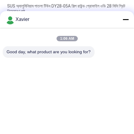
SUS অ্যালুমিনিয়াম পাতলা টিউব DY28-05A শিল্প রাউন্ড প্রোফাইল ওডি 28 মিমি গ্রিট
বিস্ফোরণ পৃষ্ঠ
Xavier
DY28-03A শিল্প অ্যালুমিনিয়াম সিলভার খাদ পাইপ OD 28mm ওয়ার্কবেঞ্চ র্যাক লিন
টিউব
1:06 AM
DY28-05A OD 28mm Anodizing Alloy Aluminium Lean Tube
Pipe For Racking System উত্পাদন লাইন
Good day, what product are you looking for?
সব
মোটা টিউব
পাতলা টিউব সংযোগকারী
লিন টিউব অ্যাক্সেসরিজ
প্ল্যাকন রোলার ট্র্যাক
অ্যালুমিনিয়াম পাইপ 
অ্যালুমিনিয়াম লীন পাইপ
সংযোগকারী