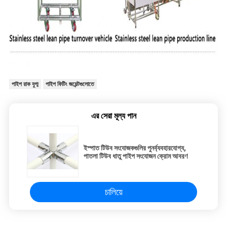
পাইপ রাক যুগ্ম
পাইপ ফিটিং জয়েন্টগুলোতে
এর সেরা মূল্য পান
ইস্পাত টিউব সংযোজকগুলির পুনর্ব্যবহারযোগ্য,
পাতলা টিউব ধাতু পাইপ সংযোজন ক্রোম আবরণ
চালিয়ে