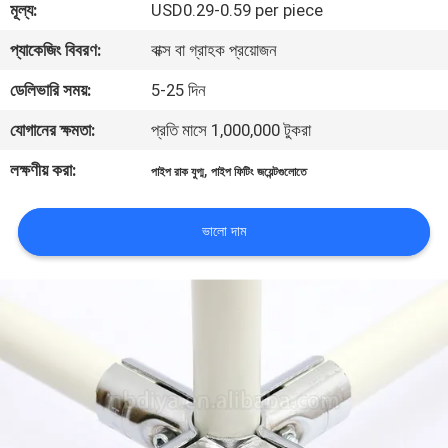
মূল্য:
USD0.29-0.59 per piece
নিয়ন্ত্রণ
প্যাকেজিং বিবরণ:
বাক্স বা গ্রাহক প্রয়োজন
যোগাযোগ
ডেলিভারি সময়:
5-25 দিন
করুন
যোগানের ক্ষমতা:
প্রতি মাসে 1,000,000 টুকরা
লক্ষণীয় করা:
,
পাইপ রাক যুগ্ম
পাইপ ফিটিং জয়েন্টগুলোতে
খবর
ভালো দাম
মামলা
উদ্ধৃতির
জন্য
আবেদন