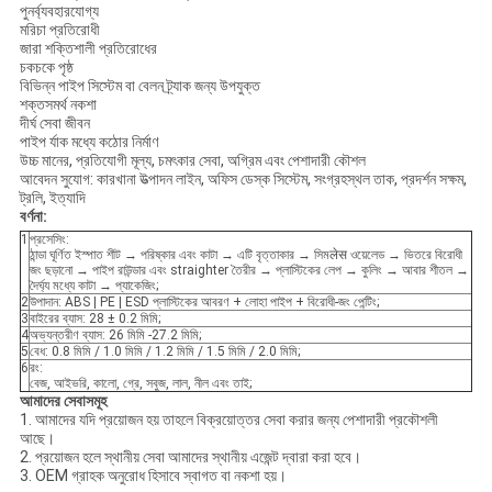
পুনর্ব্যবহারযোগ্য
মরিচা প্রতিরোধী
জারা শক্তিশালী প্রতিরোধের
চকচকে পৃষ্ঠ
বিভিন্ন পাইপ সিস্টেম বা বেলন ট্র্যাক জন্য উপযুক্ত
শক্তসমর্থ নকশা
দীর্ঘ সেবা জীবন
পাইপ র্যাক মধ্যে কঠোর নির্মাণ
উচ্চ মানের, প্রতিযোগী মূল্য, চমৎকার সেবা, অগ্রিম এবং পেশাদারী কৌশল
আবেদন সুযোগ: কারখানা উত্পাদন লাইন, অফিস ডেস্ক সিস্টেম, সংগ্রহস্থল তাক, প্রদর্শন সক্ষম,
ট্রলি, ইত্যাদি
বর্ণনা:
1
প্রসেসিং:
ঠান্ডা ঘূর্ণিত ইস্পাত শীট → পরিষ্কার এবং কাটা → এটি বৃত্তাকার → সিমलेस ওয়েলেড → ভিতরে বিরোধী
জং ছড়ানো → পাইপ রাউন্ডার এবং straighter তৈরীর → প্লাস্টিকের লেপ → কুলিং → আবার শীতল →
দৈর্ঘ্য মধ্যে কাটা → প্যাকেজিং;
2
উপাদান: ABS | PE | ESD প্লাস্টিকের আবরণ + লোহা পাইপ + বিরোধী-জং পেন্টিং;
3
বাইরের ব্যাস: 28 ± 0.2 মিমি;
4
অভ্যন্তরীণ ব্যাস: 26 মিমি -27.2 মিমি;
5
বেধ: 0.8 মিমি / 1.0 মিমি / 1.2 মিমি / 1.5 মিমি / 2.0 মিমি;
6
রং:
বেজ, আইভরি, কালো, গ্রে, সবুজ, লাল, নীল এবং তাই;
আমাদের সেবাসমূহ
1. আমাদের যদি প্রয়োজন হয় তাহলে বিক্রয়োত্তর সেবা করার জন্য পেশাদারী প্রকৌশলী
আছে।
2. প্রয়োজন হলে স্থানীয় সেবা আমাদের স্থানীয় এজেন্ট দ্বারা করা হবে।
3. OEM গ্রাহক অনুরোধ হিসাবে স্বাগত বা নকশা হয়।