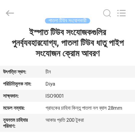
Diya
Industrial
Equipment
Co.,
Ltd..
পাতলা টিউব সংযোগকারী
All
Rights
Reserved.
ইস্পাত টিউব সংযোজকগুলির
বাড়ি
পুনর্ব্যবহারযোগ্য, পাতলা টিউব ধাতু পাইপ
পণ্য
সংযোজন ক্রোম আবরণ
আমাদের
উৎপত্তি স্থল:
চীন
সম্পর্কে
পরিচিতিমুলক নাম:
Diya
সাক্ষ্যদান:
ISO9001
কারখানা
মডেল নম্বার:
গ্রাহকের চাহিদা কিন্তু পাতলা নল ব্যাস 28mm
ভ্রমণ
ন্যূনতম চাহিদার
আকার প্রতি 200 টুকরা
পরিমাণ:
মান