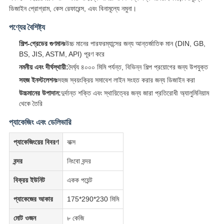
ডিজাইন প্রোগ্রাম, কেস রেফারেন্স, এবং বিনামূল্যে নমুনা।
পণ্যের বৈশিষ্ট্য
শিল্প-গ্রেডের গুণমানঃ
উচ্চ মানের পারফরম্যান্সের জন্য আন্তর্জাতিক মান (DIN, GB,
BS, JIS, ASTM, API) পূরণ করে
নমনীয় এবং দীর্ঘস্থায়ী:
দৈর্ঘ্য ৪০০০ মিমি পর্যন্ত, বিভিন্ন শিল্প প্রয়োগের জন্য উপযুক্ত
সহজ ইনস্টলেশনঃ
সহজ স্বয়ংক্রিয় সমাবেশ লাইন সংহত করার জন্য ডিজাইন করা
উচ্চমানের উপাদান:
দুর্দান্ত শক্তি এবং স্থায়িত্বের জন্য জারা প্রতিরোধী অ্যালুমিনিয়াম
থেকে তৈরি
প্যাকেজিং এবং ডেলিভারি
প্যাকেজিংয়ের বিবরণ
বাক্স
বন্দর
নিংবো বন্দর
বিক্রয় ইউনিট
একক পয়েন্ট
প্যাকেজের আকার
175*290*230 মিমি
মোট ওজন
৮ কেজি