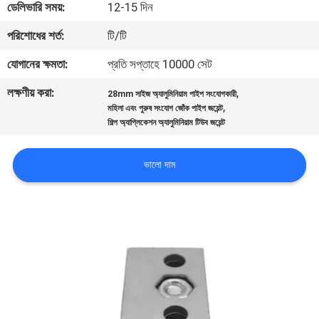
ডেলিভারি সময়:
12-15 দিন
নিয়ন্ত্রণ
পরিশোধের শর্ত:
টি/টি
যোগাযোগ
যোগানের ক্ষমতা:
প্রতি সপ্তাহে 10000 সেট
করুন
লক্ষণীয় করা:
,
28mm সাইজ অ্যালুমিনিয়াম পাইপ সংযোগকারী
,
মহিলা এবং পুরুষ সংযোগ জোঁক পাইপ জয়েন্ট
শিল্প অ্যাপ্লিকেশন অ্যালুমিনিয়াম টিউব জয়েন্ট
খবর
ভালো দাম
মামলা
উদ্ধৃতির
জন্য
আবেদন