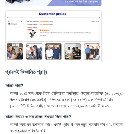
প্রায়শই জিজ্ঞাসিত প্রশ্ন
আমরা কারা?
আমরা ২০১৪ সাল থেকে চীনের ঝেজিয়াংয়ে অবস্থিত, উত্তর আমেরিকা (৫০.০০%),
পশ্চিম ইউরোপ (৩০.০০%), দক্ষিণ আমেরিকা (১০.০০%) এবং দক্ষিণ এশিয়ায়
(১০.০০%) বিক্রি করছি। আমাদের সংস্থার ১০১-২০০ জন কর্মচারী রয়েছে।
আমরা কিভাবে গুণগত মানের নিশ্চয়তা দিতে পারি?
আমরা সর্বদা ভর উত্পাদনের আগে একটি প্রাক-উত্পাদন নমুনা সরবরাহ করি এবং চালানের
আগে চূড়ান্ত পরিদর্শন করি।