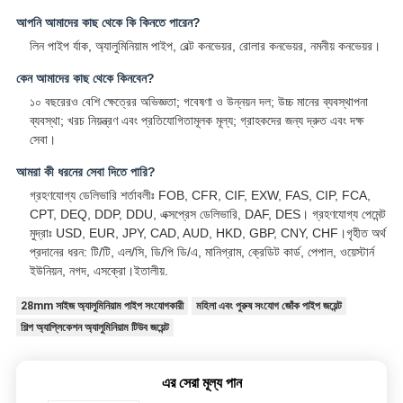
আপনি আমাদের কাছ থেকে কি কিনতে পারেন?
লিন পাইপ র্যাক, অ্যালুমিনিয়াম পাইপ, বেল্ট কনভেয়র, রোলার কনভেয়র, নমনীয় কনভেয়র।
কেন আমাদের কাছ থেকে কিনবেন?
১০ বছরেরও বেশি ক্ষেত্রের অভিজ্ঞতা; গবেষণা ও উন্নয়ন দল; উচ্চ মানের ব্যবস্থাপনা
ব্যবস্থা; খরচ নিয়ন্ত্রণ এবং প্রতিযোগিতামূলক মূল্য; গ্রাহকদের জন্য দ্রুত এবং দক্ষ
সেবা।
আমরা কী ধরনের সেবা দিতে পারি?
গ্রহণযোগ্য ডেলিভারি শর্তাবলীঃ FOB, CFR, CIF, EXW, FAS, CIP, FCA,
CPT, DEQ, DDP, DDU, এক্সপ্রেস ডেলিভারি, DAF, DES। গ্রহণযোগ্য পেমেন্ট
মুদ্রাঃ USD, EUR, JPY, CAD, AUD, HKD, GBP, CNY, CHF।গৃহীত অর্থ
প্রদানের ধরন: টি/টি, এল/সি, ডি/পি ডি/এ, মানিগ্রাম, ক্রেডিট কার্ড, পেপাল, ওয়েস্টার্ন
ইউনিয়ন, নগদ, এসক্রো।ইতালীয়.
28mm সাইজ অ্যালুমিনিয়াম পাইপ সংযোগকারী
মহিলা এবং পুরুষ সংযোগ জোঁক পাইপ জয়েন্ট
শিল্প অ্যাপ্লিকেশন অ্যালুমিনিয়াম টিউব জয়েন্ট
এর সেরা মূল্য পান