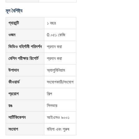
মূল বৈশিষ্ট্য
গ্যারান্টি
১ বছর
ওজন
0.০৫১ কেজি
ভিডিও বহির্গামী পরিদর্শন
প্রদান করা
মেশিন পরীক্ষার রিপোর্ট
প্রদান করা
উপাদান
অ্যালুমিনিয়াম
কীওয়ার্ড
সংযোগকারী/সংযোগ
প্রয়োগ
শিল্প
রঙ
সিলভার
সার্টিফিকেশন
আইএসও ৯০০১
সংযোগ
মহিলা এবং পুরুষ