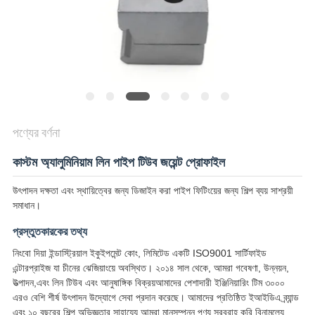
SITEMAP
PRIVACY
POLICY
পণ্যের বর্ণনা
কাস্টম অ্যালুমিনিয়াম লিন পাইপ টিউব জয়েন্ট প্রোফাইল
উৎপাদন দক্ষতা এবং স্থায়িত্বের জন্য ডিজাইন করা পাইপ ফিটিংয়ের জন্য শিল্প ব্যয় সাশ্রয়ী
সমাধান।
প্রস্তুতকারকের তথ্য
নিংবো দিয়া ইন্ডাস্ট্রিয়াল ইকুইপমেন্ট কোং, লিমিটেড একটি ISO9001 সার্টিফাইড
এন্টারপ্রাইজ যা চীনের ঝেজিয়াংয়ে অবস্থিত। ২০১৪ সাল থেকে, আমরা গবেষণা, উন্নয়ন,
উত্পাদন,এবং লিন টিউব এবং আনুষাঙ্গিক বিক্রয়আমাদের পেশাদারী ইঞ্জিনিয়ারিং টিম ৩০০০
এরও বেশি শীর্ষ উৎপাদন উদ্যোগে সেবা প্রদান করেছে। আমাদের প্রতিষ্ঠিত ইআইডিএ ব্র্যান্ড
এবং ১০ বছরের শিল্প অভিজ্ঞতার সাহায্যে আমরা মানসম্পন্ন পণ্য সরবরাহ করি,বিনামূল্যে