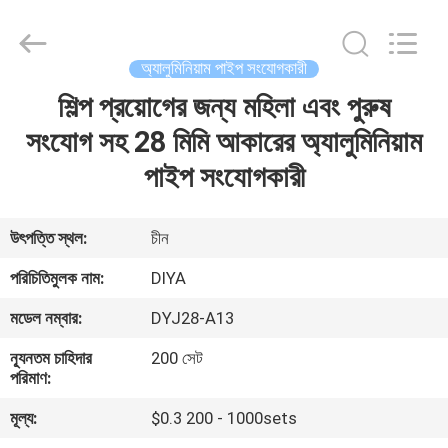
Diya
Industrial
Equipment
Co.,
Ltd..
অ্যালুমিনিয়াম পাইপ সংযোগকারী
All
Rights
Reserved.
শিল্প প্রয়োগের জন্য মহিলা এবং পুরুষ
বাড়ি
সংযোগ সহ 28 মিমি আকারের অ্যালুমিনিয়াম
পণ্য
পাইপ সংযোগকারী
আমাদের
উৎপত্তি স্থল:
চীন
সম্পর্কে
পরিচিতিমুলক নাম:
DIYA
মডেল নম্বার:
DYJ28-A13
কারখানা
ন্যূনতম চাহিদার
200 সেট
ভ্রমণ
পরিমাণ:
মূল্য:
$0.3 200 - 1000sets
মান