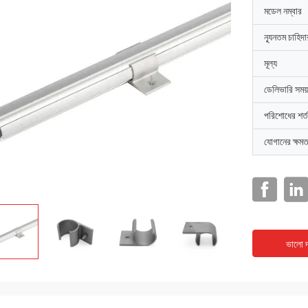
মডেল নম্বার
ন্যূনতম চাহিদ
মূল্য
ডেলিভারি সময়
পরিশোধের শর্ত
যোগানের ক্ষমত
ভালো দ