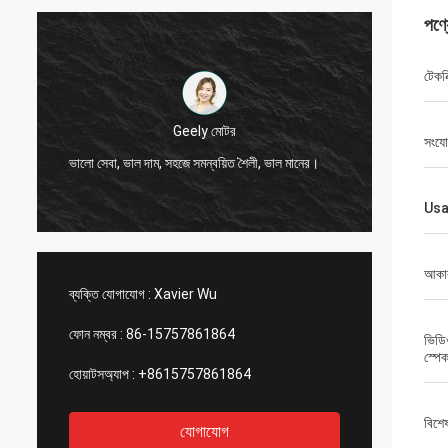
পণ্
টেকনি
Geely মোটর
সংয
হাই, জনস
ভালো সেবা, ভাল দাম, সহজে সমন্বয়িত শৈলী, ভাল মানের।
আইভরি রঙ
Us
আকা
ব্যক্তি যোগাযোগ :
Xavier Wu
ফোন নম্বর :
86-15757861864
ভিডি
স্পে
হোয়াটসঅ্যাপ :
+8615757861864
বিশে
যোগাযোগ