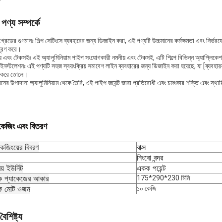
পণ্য সম্পর্কে
প-গ্রেডের গুণমানঃ শিল্প সেটিংসে ব্যবহারের জন্য ডিজাইন করা, এই পণ্যটি উচ্চমানের কর্মক্ষমতা এব
পূরণ করে।
য় এবং টেকসইঃ এই অ্যালুমিনিয়াম পাইপ সংযোগকারী নমনীয় এবং টেকসই, এটি শিল্পে বিভিন্ন অ্যাপ্লিক
নস্টলেশনঃ এই পণ্যটি সহজ স্বয়ংক্রিয় সমাবেশ লাইন ব্যবহারের জন্য ডিজাইন করা হয়েছে, যা [ব্যবহার
 করে তোলে।
ানের উপাদান: অ্যালুমিনিয়াম থেকে তৈরি, এই পাইপ জয়েন্ট জারা প্রতিরোধী এবং চমৎকার শক্তি এবং স্থায়ি
াকেজিং এবং বিতরণ
কেজিংয়ের বিবরণ
বাক্স
নিংবো বন্দর
রয় ইউনিট
একক পয়েন্ট
 প্যাকেজের আকার
175*290*230 মিমি
 মোট ওজন
১০ কেজি
বৈশিষ্ট্য