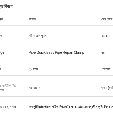
যের বিবরণ
ক্স
কাস্টিং
হেড কোড
Thình-ভিয়েতনাম
হুয়াওয়ে টে
োগ
মহিলা এবং পুরুষ
আবেদন
ন, দয়া করে 12000 মিটার 2808 নষ্ট টিউব,
হ্যাঁ, আমরা সবসময় টাইট কার্ট এবং কা
 ব্যবস্থা করুন।
দ্রুত এবং উষ্ণ সেবা কোম্পানী।
age
Pipe Quick Easy Pipe Repair Clamp
রঙ
র
২৮ মিমি
ওয়ারেন্টি
ও আউটগোয়িং-
সরবরাহ করা
ওজন (কে
কশন
ষভাবে তুলে ধরা
অ্যালুমিনিয়াম পাতলা পাইপ স্পিন্ডল ফিক্সচার
,
হোল্ডারের বন্ধনী বন্ধনী
,
স্থির প্