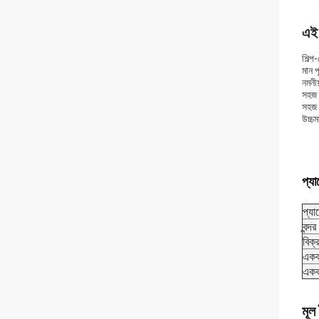
এই 
শিল্
মান 
নমনী
সহজ ই
সহজ
উচ্চম
প্য
প্যা
বন্দর
বিক্
একক
একক
মূল 