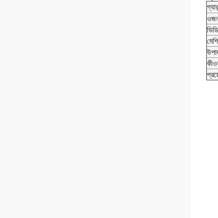
গ্যারা
ওজন
ভিড
মেশি
উপা
কীওয়
প্রয