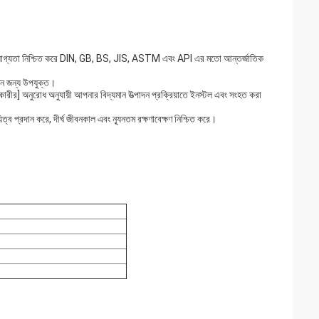
ং নির্ভরযোগ্যতা নিশ্চিত করে DIN, GB, BS, JIS, ASTM এবং API এর মতো আন্তর্জাতিক
েশন জন্য উপযুক্ত।
কারীর] অনুরোধ অনুযায়ী আপনার বিদ্যমান উত্পাদন প্রক্রিয়াতে ইনস্টল এবং সংহত করা
ত্ব প্রদান করে, দীর্ঘ জীবনকাল এবং ন্যূনতম রক্ষণাবেক্ষণ নিশ্চিত করে।