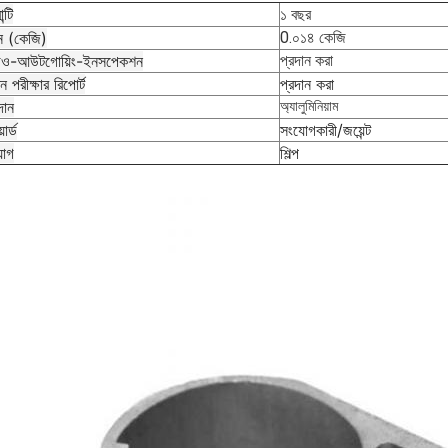
ন্টি
১ বছর
 (কেজি)
0.০১৪ কেজি
িও-আউটগোয়িং-ইনসপেকশন
প্রদান করা
ন পরীক্ষার রিপোর্ট
প্রদান করা
দান
অ্যালুমিনিয়াম
ার্ড
সংযোগকারী/জয়েন্ট
়োগ
শিল্প