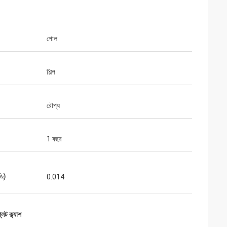
গোল
লিকম
শিল্প
জ টেবিল ক্রয়। এটি
রৌপ্য
1 বছর
জি)
0.014
লেট ক্ল্যাশ