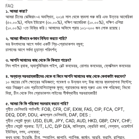
FAQ:
১. আমরা কারা?
আমরা চীনের ঝেজিয়াং-এ অবস্থিত, ২০১৪ সাল থেকে ব্যবসা শুরু করি এবং উত্তর আমেরিকা
(৫০.০০%), পশ্চিম ইউরোপ (৩০.০০%), দক্ষিণ আমেরিকা (১০.০০%), দক্ষিণ এশিয়া
(১০.০০%) -তে বিক্রি করি। আমাদের অফিসে প্রায় ১০১-২০০ জন লোক রয়েছে।
২. আমরা কীভাবে গুণমান নিশ্চিত করতে পারি?
ভর উৎপাদনের আগে সর্বদা একটি প্রি-প্রোডাকশন নমুনা;
চালানের আগে সর্বদা চূড়ান্ত পরিদর্শন;
৩. আপনি আমাদের কাছ থেকে কি কিনতে পারেন?
লিন পাইপ র‍্যাক, অ্যালুমিনিয়াম পাইপ, বেল্ট কনভেয়র, রোলার কনভেয়র, ফ্লেক্সিবল কনভেয়র
৪. অন্যান্য সরবরাহকারীদের থেকে না কিনে আপনি আমাদের কাছ থেকে কেনাকাটা করবেন?
১০ বছরের বেশি ক্ষেত্রের অভিজ্ঞতা; গবেষণা ও উন্নয়ন দল; উচ্চ মানের ব্যবস্থাপনা সিস্টেম;
খরচ নিয়ন্ত্রণ এবং প্রতিযোগিতামূলক মূল্য; গ্রাহকদের জন্য দ্রুত এবং দক্ষ পরিষেবা; নিংবো
দিয়া, চীন থেকে লিন প্রোডাকশন লাইনের শীর্ষস্থানীয় সরবরাহকারী!
৫. আমরা কি কি পরিষেবা সরবরাহ করতে পারি?
গৃহীত ডেলিভারি শর্তাবলী: FOB, CFR, CIF, EXW, FAS, CIP, FCA, CPT,
DEQ, DDP, DDU, এক্সপ্রেস ডেলিভারি, DAF, DES；
গৃহীত পেমেন্ট মুদ্রা: USD, EUR, JPY, CAD, AUD, HKD, GBP, CNY, CHF;
গৃহীত পেমেন্ট প্রকার: T/T, L/C, D/P D/A, মানিগ্রাম, ক্রেডিট কার্ড, পেপ্যাল, ওয়েস্টার্ন
ইউনিয়ন, নগদ, এসক্রো;
কথ্য ভাষা: ইংরেজি, চীনা, স্প্যানিশ, জাপানি, পর্তুগিজ, জার্মান, আরবি, ফরাসি, রাশিয়ান,