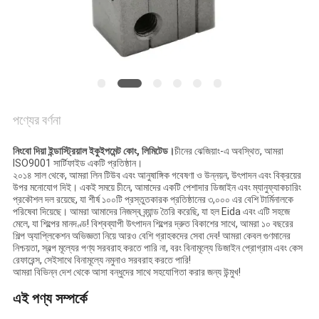
সাইট
ম্যাপ
PRIVACY
POLICY
পণ্যের বর্ণনা
নিংবো দিয়া ইন্ডাস্ট্রিয়াল ইকুইপমেন্ট কোং, লিমিটেড।
চীনের ঝেজিয়াং-এ অবস্থিত, আমরা
ISO9001 সার্টিফাইড একটি প্রতিষ্ঠান।
২০১৪ সাল থেকে, আমরা লিন টিউব এবং আনুষাঙ্গিক গবেষণা ও উন্নয়ন, উৎপাদন এবং বিক্রয়ের
উপর মনোযোগ দিই। একই সময়ে চীনে, আমাদের একটি পেশাদার ডিজাইন এবং ম্যানুফ্যাকচারিং
প্রকৌশল দল রয়েছে, যা শীর্ষ ১০০টি প্রস্তুতকারক প্রতিষ্ঠানের ৩,০০০ এর বেশি টার্মিনালকে
পরিষেবা দিয়েছে। আমরা আমাদের নিজস্ব ব্র্যান্ড তৈরি করেছি, যা হল Eida এবং এটি সহজে
মেলে, যা শিল্পের মানদণ্ড! বিশ্বব্যাপী উৎপাদন শিল্পের দ্রুত বিকাশের সাথে, আমরা ১০ বছরের
শিল্প অ্যাপ্লিকেশন অভিজ্ঞতা নিয়ে আরও বেশি গ্রাহকদের সেবা দেব! আমরা কেবল গুণমানের
নিশ্চয়তা, স্বল্প মূল্যের পণ্য সরবরাহ করতে পারি না, বরং বিনামূল্যে ডিজাইন প্রোগ্রাম এবং কেস
রেফারেন্স, সেইসাথে বিনামূল্যে নমুনাও সরবরাহ করতে পারি!
আমরা বিভিন্ন দেশ থেকে আসা বন্ধুদের সাথে সহযোগিতা করার জন্য উন্মুখ!
এই পণ্য সম্পর্কে