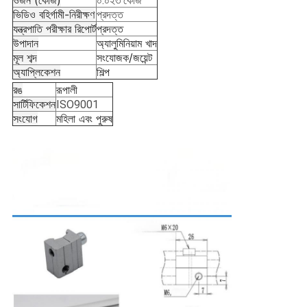
ওজন (কেজি)
০.০২৩ কেজি
ভিডিও বহির্গামী-নিরীক্ষণ
প্রদত্ত
যন্ত্রপাতি পরীক্ষার রিপোর্ট
প্রদত্ত
উপাদান
অ্যালুমিনিয়াম খাদ
মূল শব্দ
সংযোজক/জয়েন্ট
অ্যাপ্লিকেশন
শিল্প
রঙ
রূপালী
সার্টিফিকেশন
ISO9001
সংযোগ
মহিলা এবং পুরুষ