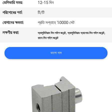
ডেলিভারি সময়:
12-15 দিন
নিয়ন্ত্রণ
পরিশোধের শর্ত:
টি/টি
যোগাযোগ
যোগানের ক্ষমতা:
প্রতি সপ্তাহে 10000 সেট
করুন
লক্ষণীয় করা:
,
,
অ্যালুমিনিয়াম লিন পাইপ জয়েন্ট
অ্যালুমিনিয়াম অ্যালোয় লিন পাইপ জয়েন্ট
ধাতব লিন পাইপ জয়েন্ট
খবর
ভালো দাম
মামলা
উদ্ধৃতির
জন্য
আবেদন