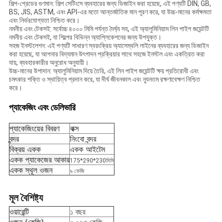
শিল্প-গ্রেডের গুণমান: শিল্প সেটিংসে ব্যবহারের জন্য ডিজাইন করা হয়েছে, এই পণ্যটি DIN, GB,
BS, JIS, ASTM, এবং API-এর মতো আন্তর্জাতিক মান পূরণ করে, যা উচ্চ-মানের কর্মক্ষমতা
এবং নির্ভরযোগ্যতা নিশ্চিত করে।
নমনীয় এবং টেকসই: সর্বোচ্চ ৪০০০ মিমি পর্যন্ত দৈর্ঘ্য সহ, এই অ্যালুমিনিয়াম লিন পাইপ জয়েন্টটি
নমনীয় এবং টেকসই, যা শিল্পের বিভিন্ন অ্যাপ্লিকেশনের জন্য উপযুক্ত।
সহজ ইনস্টলেশন: এই পণ্যটি সাধারণ স্বয়ংক্রিয় অ্যাসেম্বলি লাইনের ব্যবহারের জন্য ডিজাইন
করা হয়েছে, যা আপনার বিদ্যমান উৎপাদন প্রক্রিয়ার সাথে সহজে ইনস্টল এবং একত্রিত করা
যায়, ব্যবহারকারীর অনুরোধ অনুযায়ী।
উচ্চ-মানের উপাদান: অ্যালুমিনিয়াম দিয়ে তৈরি, এই লিন পাইপ জয়েন্টটি ক্ষয় প্রতিরোধী এবং
চমৎকার শক্তি ও স্থায়িত্ব প্রদান করে, যা দীর্ঘ জীবনকাল এবং ন্যূনতম রক্ষণাবেক্ষণ নিশ্চিত
করে।
প্যাকেজিং এবং ডেলিভারি
প্যাকেজিংয়ের বিবরণ
বাক্স
বন্দর
নিংবো বন্দর
বিক্রয় একক
একক আইটেম
একক প্যাকেজের আকার
175*290*230মিমি
একক স্থূল ওজন
৯ কেজি
মূল বৈশিষ্ট্য
ওয়ারেন্টি
১ বছর