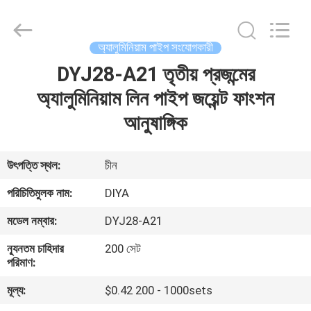
Diya
Industrial
Equipment
Co.,
Ltd..
অ্যালুমিনিয়াম পাইপ সংযোগকারী
All
Rights
Reserved.
DYJ28-A21 তৃতীয় প্রজন্মের
বাড়ি
অ্যালুমিনিয়াম লিন পাইপ জয়েন্ট ফাংশন
পণ্য
আনুষাঙ্গিক
আমাদের
উৎপত্তি স্থল:
চীন
সম্পর্কে
পরিচিতিমুলক নাম:
DIYA
মডেল নম্বার:
DYJ28-A21
কারখানা
ন্যূনতম চাহিদার
200 সেট
ভ্রমণ
পরিমাণ:
মূল্য:
$0.42 200 - 1000sets
মান