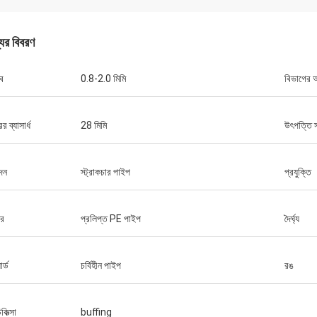
যের বিবরণ
্ব
0.8-2.0 মিমি
বিভাগের 
েতনাম
হুয়াওয়ে টেলিকম
র 2808 নষ্ট টিউব,
হ্যাঁ, আমরা সবসময় টাইট কার্ট এবং কাজ টেবিল ক্রয়। এটি
দ্রুত এবং উষ্ণ সেবা কোম্পানী।
র ব্যাসার্ধ
28 মিমি
উৎপত্তি 
দন
স্ট্রাকচার পাইপ
প্রযুক্তি
ার
প্রলিপ্ত PE পাইপ
দৈর্ঘ্য
র্ড
চর্বিহীন পাইপ
রঙ
িকিত্সা
buffing