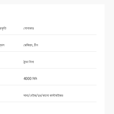
আকৃতি
গোলাকার
স্থল
ঝেজিয়াং, চীন
ঠান্ডা টানা
4000 মিমি
সাদা/বেইজ/দুধ/কালো কাস্টমাইজড