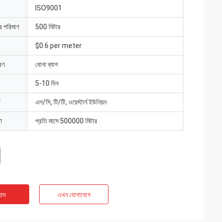
ISO9001
ার পরিমাণ
500 মিটার
$0.6 per meter
রণ
বোনা ব্যাগ
5-10 দিন
এল/সি, টি/টি, ওয়েস্টার্ন ইউনিয়ন
া
প্রতি মাসে 500000 মিটার
াম
এখন যোগাযোগ