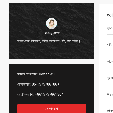
পণ্
পুরুত
Thình-ভিয়
Geely মোটর
হাই, জনসন, দয়া করে 12000 মিটা
া, ভাল দাম, সহজে সমন্বয়িত শৈলী, ভাল মানের।
আইভরি রঙ ব্যবস্থা করুন।
বাহিরে
আবে
ব্যক্তি যোগাযোগ :
Xavier Wu
প্রক
ফোন নম্বর :
86-15757861864
হোয়াটসঅ্যাপ :
+8615757861864
কীওয়া
যোগাযোগ
পৃষ্ঠ চ