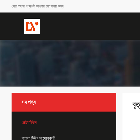
সেরা মানের পণ্যগুলি আপনার চয়ন করার জন্য
সব পণ্য
বৃ
মোটা টিউব
পাতলা টিউব সংযোগকারী