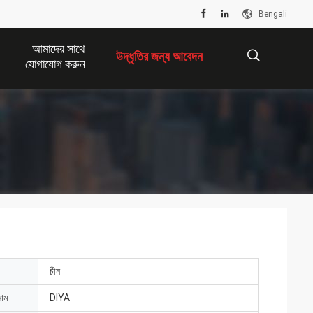
Bengali
আমাদের সাথে
উদ্ধৃতির জন্য আবেদন
যোগাযোগ করুন
描
述
চীন
নাম
DIYA