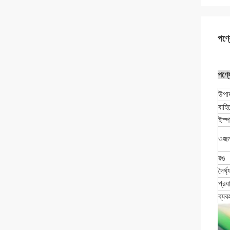
পণ্য
পণ্যে
উপা
বাহির
ইস্প
ওজ
রঙ
দৈর্ঘ্
প্রধা
ব্যব