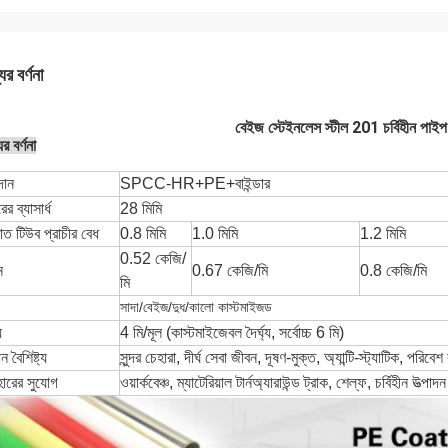
ের বর্ণনা
বেইজ স্টেইনলেস স্টীল 201 চর্বিহীন পাইপ 
র বর্ণনা
দান
SPCC-HR+PE+বাইন্ডার
ের ব্যাসার্ধ
28 মিমি
াত টিউব প্রাচীর বেধ
0.8 মিমি
1.0 মিমি
1.2 মিমি
0.52 কেজি/
ন
0.67 কেজি/মি
0.8 কেজি/মি
মি
সাদা/বেইজ/দুধ/কালো কাস্টমাইজড
য
4 মি/মূল (কাস্টমাইজেবল দৈর্ঘ্য, সর্বোচ্চ 6 মি)
ন বৈশিষ্ট্য
সুন্দর চেহারা, দীর্ঘ সেবা জীবন, দূষণ-মুক্ত, অ্যান্টি-স্ট্যাটিক, পরিবে
হারের সুযোগ
ওয়ার্কবেঞ্চ, ম্যাটেরিয়াল টার্নঅ্যারাউন্ড ট্রাক, শেল্ফ, চর্বিহীন উ