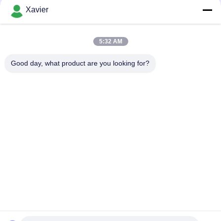
কোল্ড ঝালাই প্লাস্টিক রোলার ট্র্যাক স্টেইনলেস স্টীল প্লেট রাক সিস্টেমের জন্য প্লেট
Xavier
এক্সট্রুশন
পাইপ রাক সিস্টেমের জন্য DY-6033 শীট মেটাল ফ্রেম প্যালেট রোলার ট্র্যাক
5:32 AM
DY-8533 ম্যানুফ্যাকচারিং এলাকার শ্রেণিবদ্ধকরণের জন্য প্ল্যাটফর্ম
Good day, what product are you looking for?
সব
মোটা টিউব
পাতলা টিউব সংযোগকারী
লিন টিউব অ্যাক্সেসরিজ
প্ল্যাকন রোলার ট্র্যাক
অ্যালুমিনিয়াম পাইপ 
অ্যালুমিনিয়াম লীন পাইপ
সংযোগকারী
অ্যালুমিনিয়াম পাইপ 
শিল্প কাসার চাকা
আনুষাঙ্গিক