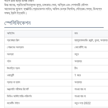
পাইপ রাক মধ্যে বলিষ্ঠ নির্মাণ
উচ্চ মানের, প্রতিযোগিতামূলক মূল্য, চমৎকার সেবা, অগ্রিম এবং পেশাদারী কৌশল
আবেদনের সুযোগ: ফ্যাক্টরি প্রোডাকশন লাইন, অফিস ডেস্ক সিস্টেম, স্টোরেজ শেল্ফ, ডিসপ্লে
সক্ষম, ট্রলি ইত্যাদি।
স্পেসিফিকেশন
আইটেম
মান
প্রযোজ্য শিল্প
ম্যানুফ্যাকচারিং প্ল্যান্ট, খুচরা, অন্যান্য
শোরুমের অবস্থান
কোনোটিই নয়
অবস্থা
নতুন
গঠন
অন্যান্য
উৎপত্তি স্থল
চীন
ওয়ারেন্টি
1 বছর
প্রস্থ বা ব্যাস
অন্যান্য
যন্ত্রপাতি পরীক্ষার রিপোর্ট
পাওয়া যায় না
ভিডিও আউটগোয়িং-পরিদর্শন
পাওয়া যায় না
মার্কেটিং টাইপ
নতুন পণ্য 2022