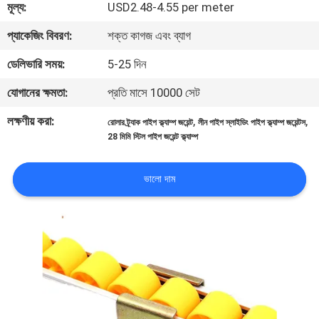
মূল্য:
USD2.48-4.55 per meter
নিয়ন্ত্রণ
প্যাকেজিং বিবরণ:
শক্ত কাগজ এবং ব্যাগ
যোগাযোগ
ডেলিভারি সময়:
5-25 দিন
করুন
যোগানের ক্ষমতা:
প্রতি মাসে 10000 সেট
লক্ষণীয় করা:
,
,
রোলার ট্র্যাক পাইপ ক্ল্যাম্প জয়েন্ট
লীন পাইপ স্লাইডিং পাইপ ক্ল্যাম্প জয়েন্টস
খবর
28 মিমি স্টিল পাইপ জয়েন্ট ক্ল্যাম্প
মামলা
ভালো দাম
উদ্ধৃতির
জন্য
আবেদন