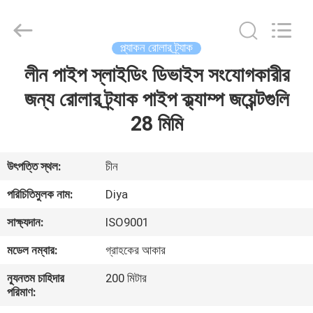
Diya
Industrial
Equipment
Co.,
Ltd..
প্ল্যাকন রোলার ট্র্যাক
All
Rights
Reserved.
লীন পাইপ স্লাইডিং ডিভাইস সংযোগকারীর
বাড়ি
জন্য রোলার ট্র্যাক পাইপ ক্ল্যাম্প জয়েন্টগুলি
পণ্য
28 মিমি
আমাদের
উৎপত্তি স্থল:
চীন
সম্পর্কে
পরিচিতিমুলক নাম:
Diya
সাক্ষ্যদান:
ISO9001
কারখানা
মডেল নম্বার:
গ্রাহকের আকার
ভ্রমণ
ন্যূনতম চাহিদার
200 মিটার
পরিমাণ:
মান