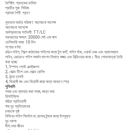
বৈশিষ্ট্য: গ্রাহকের চাহিদা
প্রাচীর পুরু: সিরিজ
গ্রাহক শৈলী: গ্রহণ
ন্যূনতম অর্ডার পরিমাণ: আলোচনা সাপেক্ষ
আলোচনা সাপেক্ষে
অর্থপ্রদানের শর্তাবলী: TT/LC
সরবরাহের ক্ষমতা: 20000 সেট এক মাস
ডেলিভারি সময়: 10 দিন
পণ্যের বর্ণনা:
রঙিন পাইপ, শিল্পে কাঠামোর পাইপের জন্য টুল কার্ট, পাইপ র্যাক, ওয়ার্ক বেঞ্চ এবং অ্যাসেম্বল
লাইন, এছাড়াও পাইপ সমর্থন ফাংশন হিসাবে সজ্জা এবং বিল্ডিংয়ের জন্য। নীচে শোভাযাত্রা তৈরি
করা হচ্ছে:
1, ইস্পাত প্লেট এক্সট্রুশন
2, কোল্ড টিপে এবং কোল্ড রোলিং
3, ঠান্ডা ঢালাই
4, বিরোধী জং এবং বিরোধী জারা জন্য আবরণ স্প্রে
সুবিধাদি
সহজ এবং ব্যবহার করা সহজ, জড়ো করা
রিসাইক্লিং
মরিচা প্রতিরোধী
ক্ষয় দৃঢ় প্রতিরোধের
চকচকে পৃষ্ঠ
বিভিন্ন পাইপ সিস্টেম বা রোলার ট্র্যাক জন্য উপযুক্ত
দৃঢ় নকশা
দীর্ঘ সেবা জীবন