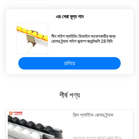
এর সেরা মূল্য পান
লীন পাইপ স্লাইডিং ডিভাইস সংযোগকারীর জন্য
রোলার ট্র্যাক পাইপ ক্ল্যাম্প জয়েন্টগুলি 28 মিমি
চালিয়ে
শীর্ষ পণ্য
শিল্প প্লাস্টিক রোলার ট্র্যাক
আলোচনা সাপেক্ষে MOQ:400 মিটার