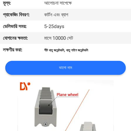
মূল্য:
আলোচনা সাপেক্ষে
নিয়ন্ত্রণ
প্যাকেজিং বিবরণ:
কার্টন এবং ব্যাগ
যোগাযোগ
ডেলিভারি সময়:
5-25days
করুন
যোগানের ক্ষমতা:
মাসে 10000 সেট
লক্ষণীয় করা:
,
শীট ধাতু জয়েন্টগুলি
ধাতু পাইপ জয়েন্টগুলি
খবর
ভালো দাম
মামলা
উদ্ধৃতির
জন্য
আবেদন