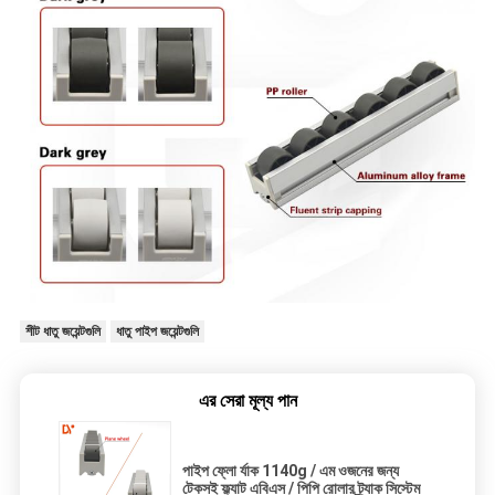
শীট ধাতু জয়েন্টগুলি
ধাতু পাইপ জয়েন্টগুলি
এর সেরা মূল্য পান
পাইপ ফ্লো র্যাক 1140g / এম ওজনের জন্য
টেকসই ফ্ল্যাট এবিএস / পিপি রোলার ট্র্যাক সিস্টেম