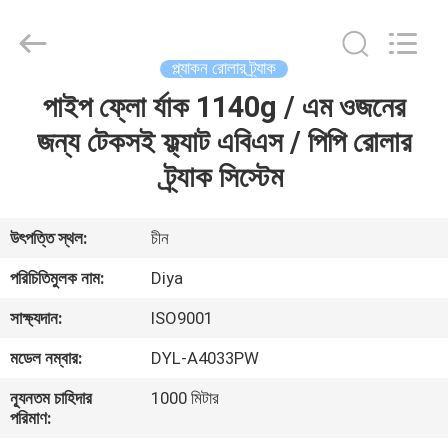
Diya
Industrial
Equipment
Co.,
Ltd..
প্ল্যাকন রোলার ট্র্যাক
All
Rights
Reserved.
পাইপ ফ্লো র্যাক 1140g / এম ওজনের
বাড়ি
জন্য টেকসই ফ্ল্যাট এবিএস / পিপি রোলার
পণ্য
ট্র্যাক সিস্টেম
আমাদের
উৎপত্তি স্থল:
চীন
সম্পর্কে
পরিচিতিমুলক নাম:
Diya
সাক্ষ্যদান:
ISO9001
কারখানা
মডেল নম্বার:
DYL-A4033PW
ভ্রমণ
ন্যূনতম চাহিদার
1000 মিটার
পরিমাণ:
মান