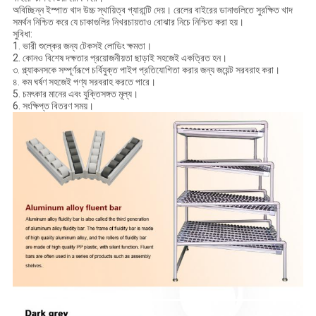
অবিচ্ছিন্ন ইস্পাত খাদ উচ্চ স্থায়িত্ব গ্যারান্টি দেয়। রেলের বাইরের ডানাগুলিতে সুরক্ষিত খাদ
সমর্থন নিশ্চিত করে যে চাকাগুলির নিখরচায়তাও বোঝার নিচে নিশ্চিত করা হয়।
সুবিধা:
1. ভারী শুল্কের জন্য টেকসই লোডিং ক্ষমতা।
2. কোনও বিশেষ দক্ষতার প্রয়োজনীয়তা ছাড়াই সহজেই একত্রিত হন।
৩. প্ল্যাকনসকে সম্পূর্ণরূপে চর্বিযুক্ত পাইপ প্রতিযোগিতা করার জন্য জয়েন্ট সরবরাহ করা।
৪. কম ঘর্ষণ সহজেই পণ্য সরবরাহ করতে পারে।
5. চমৎকার মানের এবং যুক্তিসঙ্গত মূল্য।
6. সংক্ষিপ্ত বিতরণ সময়।