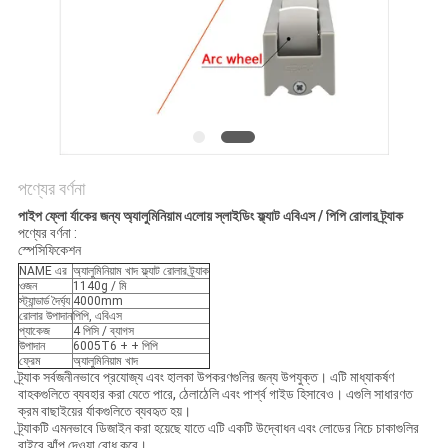
সাইট
ম্যাপ
PRIVACY
POLICY
পণ্যের বর্ণনা
পাইপ ফ্লো র্যাকের জন্য অ্যালুমিনিয়াম এলোয় স্লাইডিং ফ্ল্যাট এবিএস / পিপি রোলার ট্র্যাক
পণ্যের বর্ণনা :
স্পেসিফিকেশন
NAME এর
অ্যালুমিনিয়াম খাদ ফ্ল্যাট রোলার ট্র্যাক
ওজন
1140g / মি
স্ট্যান্ডার্ড দৈর্ঘ্য
4000mm
রোলার উপাদান
পিপি, এবিএস
প্যাকেজ
4 পিসি / ব্যাগস
উপাদান
6005T6 + + পিপি
ফ্রেম
অ্যালুমিনিয়াম খাদ
ট্র্যাক সর্বজনীনভাবে প্রযোজ্য এবং হালকা উপকরণগুলির জন্য উপযুক্ত। এটি মাধ্যাকর্ষণ
বাহকগুলিতে ব্যবহার করা যেতে পারে, ঠেলাঠেলি এবং পার্শ্ব গাইড হিসাবেও। এগুলি সাধারণত
ক্রম বাছাইয়ের র্যাকগুলিতে ব্যবহৃত হয়।
ট্র্যাকটি এমনভাবে ডিজাইন করা হয়েছে যাতে এটি একটি উদ্বোধন এবং লোডের নিচে চাকাগুলির
বাইরে ঝাঁপ দেওয়া রোধ করে।