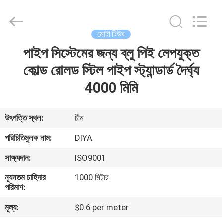
Diya
Industrial
Equipment
Co.,
Ltd..
মোটা টিউব
All
Rights
Reserved.
পাইপ সিস্টেমের জন্য ব্লু পিই লেপযুক্ত
বাড়ি
কোল্ড রোলড স্টিল পাইপ স্ট্যান্ডার্ড দৈর্ঘ্য
পণ্য
4000 মিমি
আমাদের
উৎপত্তি স্থল:
চীন
সম্পর্কে
পরিচিতিমুলক নাম:
DIYA
সাক্ষ্যদান:
ISO9001
কারখানা
ন্যূনতম চাহিদার
1000 মিটার
ভ্রমণ
পরিমাণ:
মূল্য:
$0.6 per meter
মান