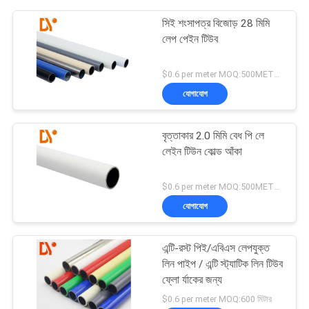
সিই শংসাপত্র বিজোড় 28 মিমি
লেপ পেইন টিউব
$0.6 per meter MOQ:500METERS
যোগাযোগ
বৃত্তাকার 2.0 মিমি বেধ পি লে
লেইন টিউন কোল্ড আঁকা
$0.6 per meter MOQ:500METERS
যোগাযোগ
এন্টি-রস্ট পিই/এবিএস লেপযুক্ত
লিন পাইপ / এন্টি স্ট্যাটিক লিন টিউব
ফ্লো র্যাকের জন্য
$0.6 per meter MOQ:600 মিটার