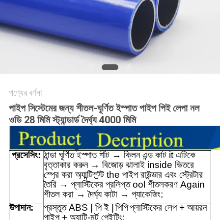
সাইট
ম্যাপ
PRIVACY
POLICY
পণ্যের বর্ণনা
পাইপ সিস্টেমের জন্য শীতল-ঘূর্ণিত ইস্পাত পাইপ পিই লেপা নল
ওডি 28 মিমি স্ট্যান্ডার্ড দৈর্ঘ্য 4000 মিমি
প্রসেসিং:
ঠান্ডা ঘূর্ণিত ইস্পাত শীট → ক্লিন এন্ড কাট it এটিকে
বৃত্তাকার করুন → বিজোড় ঝালাই inside ভিতরে
স্প্রে করা অ্যান্টিস্ট্র্ট the পাইপ রাউন্ডার এবং স্ট্রেটার
তৈরি → প্লাস্টিকের প্রলিপ্ত ool শীতলকরণ Again
শীতল করা → দৈর্ঘ্য কাটা → প্যাকেজিং;
উপাদান:
প্রস্তুত ABS | পি ই |
পিপি
প্লাস্টিকের লেপ + আয়রন
পাইপ + অ্যান্টি-মর্ট পেইন্টিং;