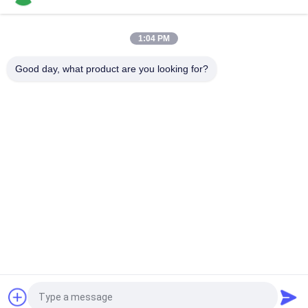
নমনীয় গঠন জন্য প্লাস্টিক লেইসড ESD পাইপ মরিচা প্রমাণ 28mm ব্যাসার্ধ
1:04 PM
রেক সিস্টেমগুলির জন্য বাইন্ডার ওড 28 মিমি লিন পি লেপা স্টিল পাইপ
Good day, what product are you looking for?
সব
মোটা টিউব
পাতলা টিউব সংযোগকারী
লিন টিউব অ্যাক্সেসরিজ
প্ল্যাকন রোলার ট্র্যাক
অ্যালুমিনিয়াম পাইপ 
অ্যালুমিনিয়াম লীন পাইপ
সংযোগকারী
অ্যালুমিনিয়াম পাইপ 
শিল্প কাসার চাকা
আনুষাঙ্গিক
উদ্ধৃতির জন্য আবেদন