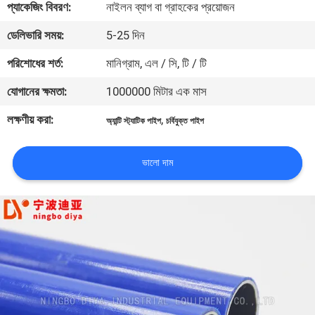
প্যাকেজিং বিবরণ:
নাইলন ব্যাগ বা গ্রাহকের প্রয়োজন
নিয়ন্ত্রণ
ডেলিভারি সময়:
5-25 দিন
যোগাযোগ
পরিশোধের শর্ত:
মানিগ্রাম, এল / সি, টি / টি
করুন
যোগানের ক্ষমতা:
1000000 মিটার এক মাস
লক্ষণীয় করা:
,
অ্যান্টি স্ট্যাটিক পাইপ
চর্বিযুক্ত পাইপ
খবর
ভালো দাম
মামলা
উদ্ধৃতির
জন্য
আবেদন