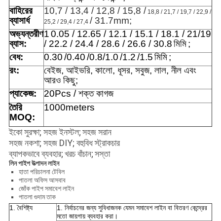
বাহিরের
10,7 / 13,4 / 12,8 / 15,8 /
18,8 / 21,7 / 19,7 / 22,9 /
ব্যাসার্ধ
/ 31.7mm;
25,2 / 29,4 / 27,4
অভ্যন্তরীণ
1
0.05 / 12.65 / 12.1 / 15.1 / 18.1 / 21/19
ব্যাস:
/ 22.2 / 24.4 / 28.6 / 26.6 / 30.8
মিমি
;
বেধ:
0.30
/0.40
/0.8/1.0
/1.2
/1.5
মিমি
;
রং:
বেইজ, আইভরি, কালো, ধূসর, সবুজ, লাল, নীল এবং
আরও কিছু;
প্যাকেজ:
20Pcs / শক্ত কাগজ
তৈরি
1000meters
MOQ:
ইকো সুরক্ষা; সহজ ইনস্টল;
সহজ সরান
সহজ নকশা; সহজ DIY; বহুবিধ স্ট্রাকচার
ব্যাপকভাবে ব্যবহার;
খরচ বাঁচান;
সস্তা
লিন পাইপ উত্পাদন লাইন
হাতা পরিচালনা টেবিল
পাতলা অফিস আসবাব
জোঁক পাইপ সমাবেশ লাইন
পাতলা গুদাম তাক
1. বৈশিষ্ট্য
1. নির্বাচনের জন্য সুবিধাজনক যেমন সমাবেশ লাইন বা বিতরণ কেন্দ্রের
মতো জায়গায় ব্যবহার করা।