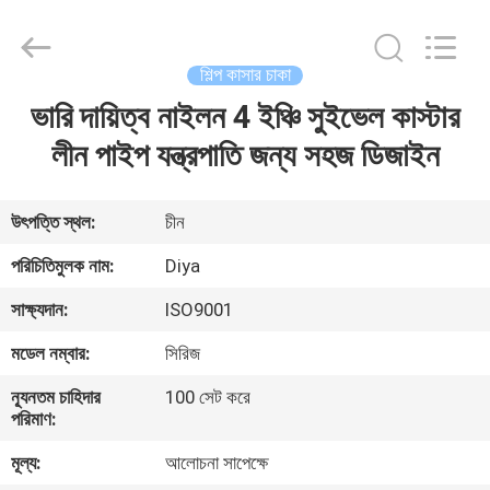
Diya
Industrial
Equipment
Co.,
Ltd..
শিল্প কাসার চাকা
All
Rights
Reserved.
ভারি দায়িত্ব নাইলন 4 ইঞ্চি সুইভেল কাস্টার
বাড়ি
লীন পাইপ যন্ত্রপাতি জন্য সহজ ডিজাইন
পণ্য
উৎপত্তি স্থল:
চীন
আমাদের
পরিচিতিমুলক নাম:
Diya
সম্পর্কে
সাক্ষ্যদান:
ISO9001
মডেল নম্বার:
সিরিজ
কারখানা
ন্যূনতম চাহিদার
100 সেট করে
ভ্রমণ
পরিমাণ:
মূল্য:
আলোচনা সাপেক্ষে
মান