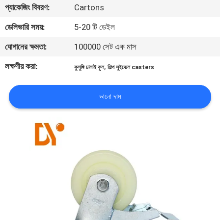
প্যাকেজিং বিবরণ:
Cartons
নিয়ন্ত্রণ
ডেলিভারি সময়:
5-20 টি ডেইল
যোগাযোগ
যোগানের ক্ষমতা:
100000 সেট এক মাস
করুন
লক্ষণীয় করা:
,
কুলুঙ্গি ঢালাই কুল
শিল্প সুইভেল casters
খবর
ভালো দাম
মামলা
উদ্ধৃতির
জন্য
আবেদন