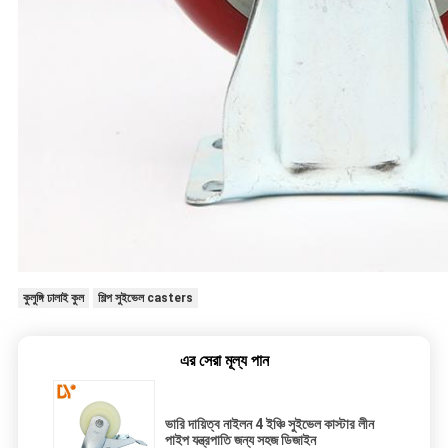
কুলুঙ্গি ঢালাই কুল
শিল্প সুইভেল casters
এর সেরা মূল্য পান
ভারি দায়িত্ব নাইলন 4 ইঞ্চি সুইভেল কাস্টার লীন
পাইপ যন্ত্রপাতি জন্য সহজ ডিজাইন