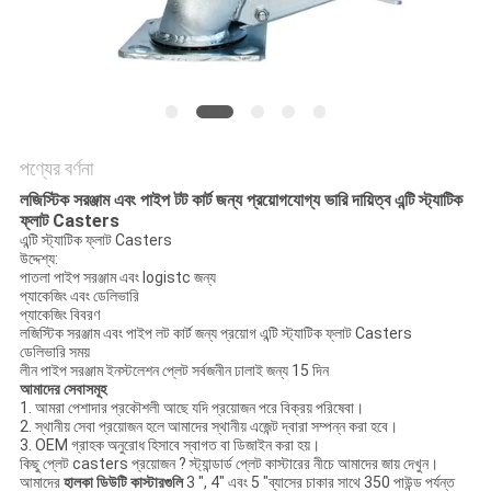
সাইট
ম্যাপ
PRIVACY
POLICY
পণ্যের বর্ণনা
লজিস্টিক সরঞ্জাম এবং পাইপ টট কার্ট জন্য প্রয়োগযোগ্য ভারি দায়িত্ব এন্টি স্ট্যাটিক
ফ্লাট Casters
এন্টি স্ট্যাটিক ফ্লাট Casters
উদ্দেশ্য:
পাতলা পাইপ সরঞ্জাম এবং logistc জন্য
প্যাকেজিং এবং ডেলিভারি
প্যাকেজিং বিবরণ
লজিস্টিক সরঞ্জাম এবং পাইপ লট কার্ট জন্য প্রয়োগ এন্টি স্ট্যাটিক ফ্লাট Casters
ডেলিভারি সময়
লীন পাইপ সরঞ্জাম ইনস্টলেশন প্লেট সর্বজনীন ঢালাই জন্য 15 দিন
আমাদের সেবাসমূহ
1. আমরা পেশাদার প্রকৌশলী আছে যদি প্রয়োজন পরে বিক্রয় পরিষেবা।
2. স্থানীয় সেবা প্রয়োজন হলে আমাদের স্থানীয় এজেন্ট দ্বারা সম্পন্ন করা হবে।
3. OEM গ্রাহক অনুরোধ হিসাবে স্বাগত বা ডিজাইন করা হয়।
কিছু
প্লেট casters প্রয়োজন
? স্ট্যান্ডার্ড প্লেট কাস্টারের নীচে আমাদের জায় দেখুন।
আমাদের
হালকা ডিউটি
কাস্টারগুলি
3 ", 4" এবং 5 "ব্যাসের চাকার সাথে 350 পাউন্ড পর্যন্ত