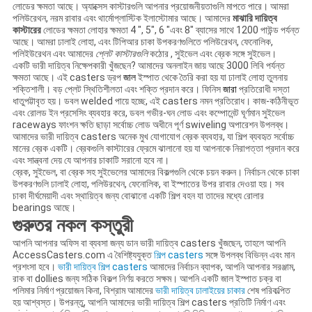
লোডের ক্ষমতা আছে। অ্যাক্সেস কাস্টারগুলি আপনার প্রয়োজনীয়তাগুলি মাপতে পারে। আমরা
পলিউরেথন, নরম রাবার এবং থার্মোপ্লাস্টিক ইলাস্টোমার আছে। আমাদের
মাঝারি দায়িত্ব
কাস্টারের
লোডের ক্ষমতা লোহার ক্ষমতা 4 ", 5", 6 "এবং 8" ব্যাসের সাথে 1200 পাউন্ড পর্যন্ত
আছে। আমরা ঢালাই লোহা, এবং টিপিআর চাকা উপকরণগুলিতে পলিউরেথন, ফেনোলিক,
পলিইউরেথন এবং আমাদের
প্লেট কাস্টারগুলি
কঠোর , সুইভেল এবং ব্রেক সঙ্গে সুইভেল।
একটি ভারী দায়িত্ব নিক্ষেপকারী খুঁজছেন? আমাদের অনলাইন জায় আছে 3000 লিবি পর্যন্ত
ক্ষমতা আছে। এই casters ড্রপ
জাল
ইস্পাত থেকে তৈরি করা হয় যা ঢালাই লোহা তুলনায়
শক্তিশালী। বড় প্লেট স্থিতিশীলতা এবং শক্তি প্রদান করে। ফিনিস
জারা
প্রতিরোধী দস্তা
ধাতুপট্টাবৃত হয়। ডবল welded পায়ে হচ্ছে, এই casters নমন প্রতিরোধ। কাজ-কঠিনীভূত
এবং রোলড ইন প্রসেসিং ব্যবহার করে, ডবল গভীর-ঘন লোড এবং কম্পোনেন্ট ঘূর্ণমান সুইভেল
raceways ফাংশন ক্ষতি ছাড়া সর্বোচ্চ লোড অধীনে পূর্ণ swiveling অপারেশন উপলব্ধ।
আমাদের ভারী দায়িত্ব casters অনেক মুখ যোগাযোগ ব্রেক ব্যবহার, যা শিল্প ব্যবহৃত সর্বোচ্চ
মানের ব্রেক একটি। ব্রেকগুলি কাস্টারের ফ্রেমে ঝালানো হয় যা আপনাকে নিরাপত্তা প্রদান করে
এবং সান্ত্বনা দেয় যে আপনার চাকাটি সরানো হবে না।
ব্রেক, সুইভেল, বা ব্রেক সহ সুইভেলের আমাদের বিকল্পগুলি থেকে চয়ন করুন। নির্বাচন থেকে চাকা
উপকরণগুলি ঢালাই লোহা, পলিউরথেন, ফেনোলিক, বা ইস্পাতের উপর রাবার দেওয়া হয়। সব
চাকা দীর্ঘমেয়াদী এবং স্থায়িত্ব জন্য বোঝানো একটি শিল্প বহন যা তাদের মধ্যে রোলার
bearings আছে।
গুরুতর নকল কস্তুরী
আপনি আপনার অফিস বা ব্যবসা জন্য ডান ভারী দায়িত্ব casters খুঁজছেন, তাহলে আপনি
AccessCasters.com এ বৈশিষ্ট্যযুক্ত
শিল্প casters
সঙ্গে উপলব্ধ বিভিন্ন এবং মান
প্রশংসা হবে।
ভারী দায়িত্ব শিল্প casters
আমাদের নির্বাচন ব্যাপক, আপনি আপনার সরঞ্জাম,
রাক বা dollies জন্য সঠিক বিকল্প নির্ণয় করতে সক্ষম। আপনি একটি জাল ইস্পাত চক্র বা
পলিমার নির্মাণ প্রয়োজন কিনা, বিশ্রাম আমাদের
ভারী দায়িত্ব ঢালাইয়ের চাকার
শেষ পরিকল্পিত
হয় আশ্বস্ত। উপরন্তু, আপনি আমাদের ভারী দায়িত্ব শিল্প casters প্রতিটি নির্মাণ এবং