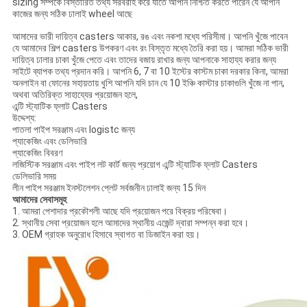
sizing সম্পর্কে বিস্তারিত তথ্য সরবরাহ করে যাতে আপনি নিশ্চিত করতে পারেন যে আপনি
কাজের জন্য সঠিক ঢালাই wheel আছে
আমাদের ভারী দায়িত্ব casters আকার, রঙ এবং নকশা মধ্যে পরিসীমা। আপনি খুঁজে পাবেন
যে আমাদের শিল্প casters উপকরণ এবং রং বিস্তৃত মধ্যে তৈরি করা হয়। আমরা সঠিক ভারী
দায়িত্ব ঢালার চাকা খুঁজে পেতে এবং তাদের বজায় রাখার জন্য আপনাকে সাহায্য করার জন্য
সাইটে ব্যাপক তথ্য প্রদান করি। আপনি 6, 7 বা 10 ইস্টের কাস্টম চাকা দরকার কিনা, আমরা
অনলাইন বা ফোনের সহায়তায় খুশি আপনি যদি চান যে 10 ইঞ্চি কাস্টার চাকাগুলি খুঁজে না পান,
অথবা অতিরিক্ত সাহায্যের প্রয়োজন হলে,
এন্টি স্ট্যাটিক ফ্লাট Casters
উদ্দেশ্য:
পাতলা পাইপ সরঞ্জাম এবং logistc জন্য
প্যাকেজিং এবং ডেলিভারি
প্যাকেজিং বিবরণ
লজিস্টিক সরঞ্জাম এবং পাইপ লট কার্ট জন্য প্রয়োগ এন্টি স্ট্যাটিক ফ্লাট Casters
ডেলিভারি সময়
লীন পাইপ সরঞ্জাম ইনস্টলেশন প্লেট সর্বজনীন ঢালাই জন্য 15 দিন
আমাদের সেবাসমূহ
1. আমরা পেশাদার প্রকৌশলী আছে যদি প্রয়োজন পরে বিক্রয় পরিষেবা।
2. স্থানীয় সেবা প্রয়োজন হলে আমাদের স্থানীয় এজেন্ট দ্বারা সম্পন্ন করা হবে।
3. OEM গ্রাহক অনুরোধ হিসাবে স্বাগত বা ডিজাইন করা হয়।