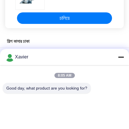
চালিয়ে
শিল্প কাসার চাকা
মুভিং পণ্য জন্য পুশ কার্ট ট্রলি 130mm উচ্চতা জন্য নাইলন শিল্পকৌশল নিক্ষেপকারী চাকা
Xavier
3 ইঞ্চি হেভি ডিউটি ​​সুইভেল কাস্টারস, ব্রাভের সাথে ইউনিভার্সাল এন্টি স্ট্যাটিক কাস্টার চাকা
8:05 AM
৩ ইঞ্চি লিন টিউব কাস্টার সম্প্রসারণ ইউনিভার্সাল হুইল যৌগিক তারের রড গোলাকার টিউব
রড ব্রেক হুইল
Good day, what product are you looking for?
সব
মোটা টিউব
পাতলা টিউব সংযোগকারী