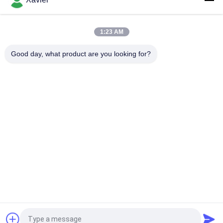
ESD ব্ল্যাক এন্টি স্ট্যাটিক টিউবিং, প্লাস্টিক লেপা পাইপ উজ্জ্বল ফ্রেম গঠন
নমনীয় গঠন জন্য প্লাস্টিক লেইসড ESD পাইপ মরিচা প্রমাণ 28mm ব্যাসার্ধ
1:23 AM
রেক সিস্টেমগুলির জন্য বাইন্ডার ওড 28 মিমি লিন পি লেপা স্টিল পাইপ
Good day, what product are you looking for?
সব
মোটা টিউব
পাতলা টিউব সংযোগকারী
লিন টিউব অ্যাক্সেসরিজ
প্ল্যাকন রোলার ট্র্যাক
অ্যালুমিনিয়াম পাইপ 
অ্যালুমিনিয়াম লীন পাইপ
সংযোগকারী
অ্যালুমিনিয়াম পাইপ 
শিল্প কাসার চাকা
আনুষাঙ্গিক
উদ্ধৃতির জন্য আবেদন